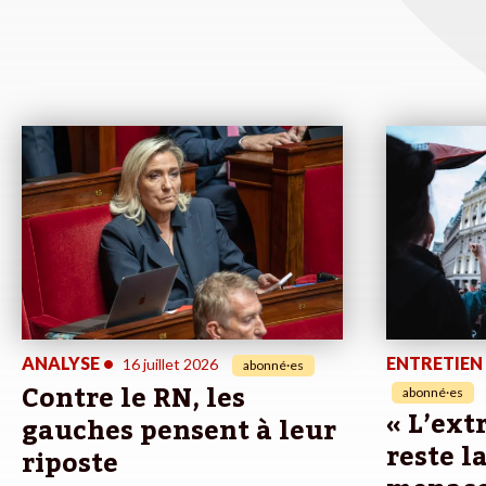
ANALYSE
•
ENTRETIEN
16 juillet 2026
abonné·es
Contre le RN, les
abonné·es
« L’ext
gauches pensent à leur
reste l
riposte