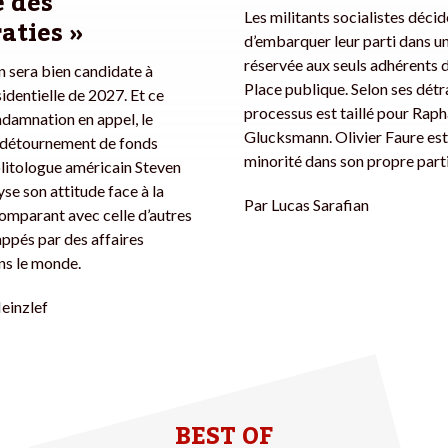
 des
Les militants socialistes déci
aties »
d’embarquer leur parti dans u
réservée aux seuls adhérents d
 sera bien candidate à
Place publique. Selon ses détr
sidentielle de 2027. Et ce
processus est taillé pour Raph
damnation en appel, le
Glucksmann. Olivier Faure est
ur détournement de fonds
minorité dans son propre parti
olitologue américain Steven
se son attitude face à la
Par
Lucas Sarafian
 comparant avec celle d’autres
appés par des affaires
ans le monde.
Heinzlef
BEST OF