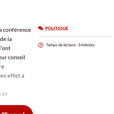
POLITIQUE
sa conférence
de la
Temps de lecture : 3 minutes
l’ont
eur conseil
re
 en effet à
 et