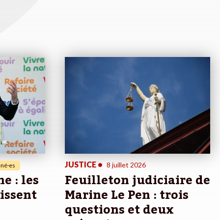
JUSTICE
•
8 juillet 2026
né·es
e : les
Feuilleton judiciaire de
sissent
Marine Le Pen : trois
questions et deux