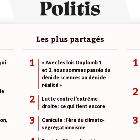
Les plus partagés
1
1
qui
« Avec les lois Duplomb 1
et 2, nous sommes passés du
déni de sciences au déni de
réalité »
2
le
2
Lutte contre l’extrême
droite : ce qui tient encore
3
3
on,
Canicule : l’ère du climato-
ségrégationnisme