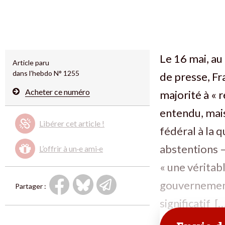
Le 16 mai, au
Article paru
dans l’hebdo N° 1255
de presse, Fr
Acheter ce numéro
majorité à « r
entendu, mais
Libérer cet article !
fédéral à la q
abstentions –
L’offrir à un·e ami·e
« une véritab
gouvernement
Partager :
significatif […