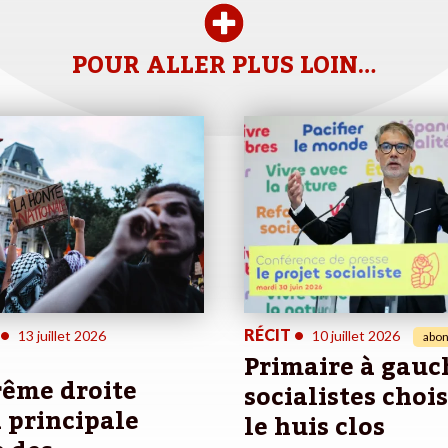
POUR ALLER PLUS LOIN…
•
RÉCIT
•
13 juillet 2026
10 juillet 2026
abon
Primaire à gauch
rême droite
socialistes choi
a principale
le huis clos