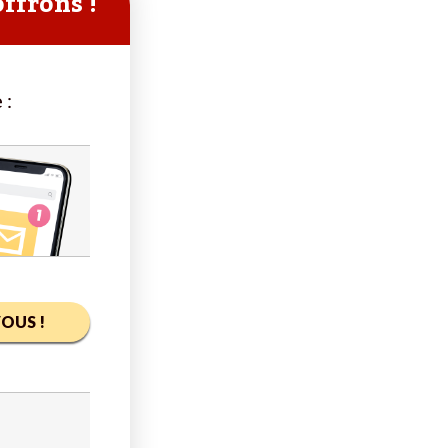
offrons !
 :
OUS !