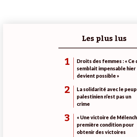
Les plus lus
1
Droits des femmes : « Ce 
semblait impensable hier
devient possible »
2
La solidarité avec le peup
palestinien n’est pas un
crime
3
« Une victoire de Mélench
première condition pour
obtenir des victoires