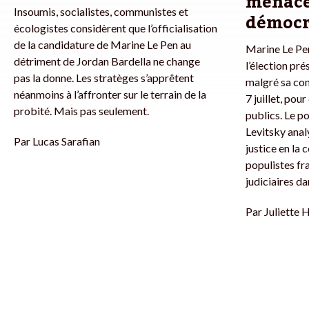
menace
Insoumis, socialistes, communistes et
démocr
écologistes considèrent que l’officialisation
de la candidature de Marine Le Pen au
Marine Le Pen
détriment de Jordan Bardella ne change
l’élection pré
pas la donne. Les stratèges s’apprêtent
malgré sa con
néanmoins à l’affronter sur le terrain de la
7 juillet, po
probité. Mais pas seulement.
publics. Le p
Levitsky analy
Par
Lucas Sarafian
justice en la
populistes fr
judiciaires d
Par
Juliette 