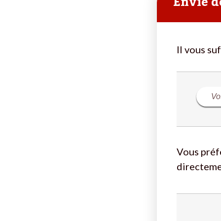
Envie de
Il vous su
Vous préf
directeme