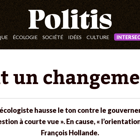
QUE
ÉCOLOGIE
SOCIÉTÉ
IDÉES
CULTURE
INTERSE
t un changeme
cologiste hausse le ton contre le gouverne
stion à courte vue ». En cause, « l’orientat
François Hollande.