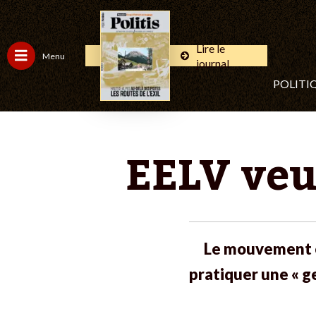
Lire le
Menu
journal
POLITI
EELV veu
Le mouvement é
pratiquer une « ge