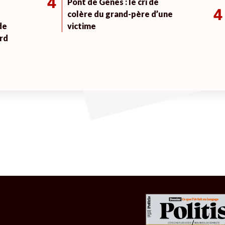
4
Pont de Gênes : le cri de
4
colère du grand-père d’une
de
victime
rd