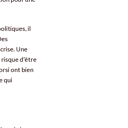
itiques, il
Des
 crise. Une
 risque d’être
orsi ont bien
e qui