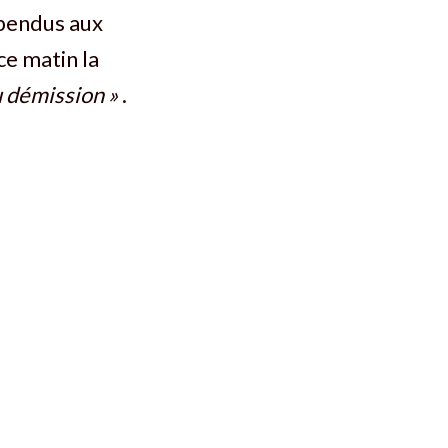
spendus aux
ce matin la
u démission »
.