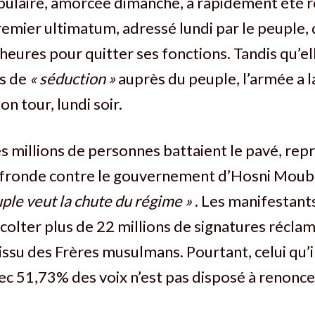
pulaire, amorcée dimanche, a rapidement été 
remier ultimatum, adressé lundi par le peuple,
heures pour quitter ses fonctions. Tandis qu’ell
ns de
« séduction »
auprès du peuple, l’armée a l
n tour, lundi soir.
 millions de personnes battaient le pavé, repr
a fronde contre le gouvernement d’Hosni Moub
uple veut la chute du régime »
. Les manifestant
colter plus de 22 millions de signatures récla
issu des Frères musulmans. Pourtant, celui qu’il
 avec 51,73% des voix n’est pas disposé à renonce