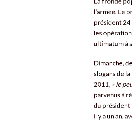
La fronde po
l’armée. Le p
président 24 
les opératio
ultimatum à so
Dimanche, des
slogans de l
2011,
« le pe
parvenus à ré
du président 
il y a un an,