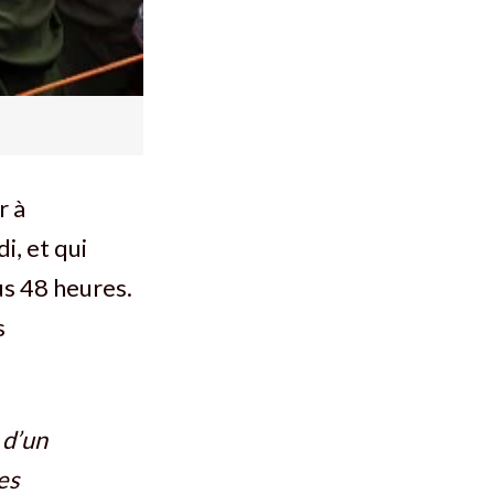
r à
i, et qui
s 48 heures.
s
 d’un
es