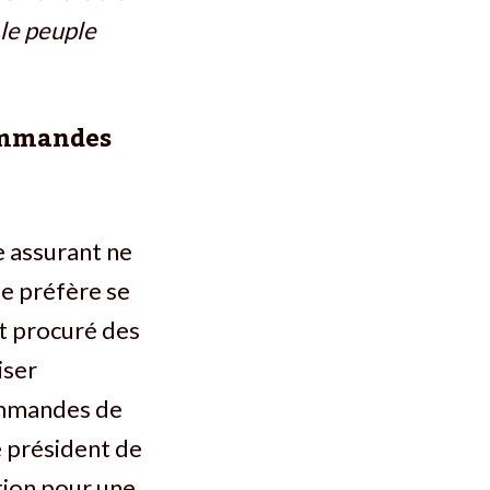
le peuple
commandes
e assurant ne
le préfère se
st procuré des
iser
ommandes de
e président de
tion pour une