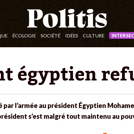
QUE
ÉCOLOGIE
SOCIÉTÉ
IDÉES
CULTURE
INTERSE
nt égyptien refu
é par l’armée au président Égyptien Mohamed
président s’est malgré tout maintenu au pouv