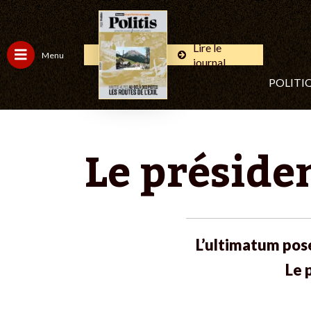
Lire le
Menu
journal
POLITI
Le préside
L’ultimatum pos
Le 