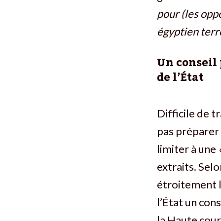
pour (les opp
égyptien terr
Un conseil
de l’État
Difficile de 
pas préparer 
limiter à une
extraits. Sel
étroitement 
l’État un con
la Haute cour