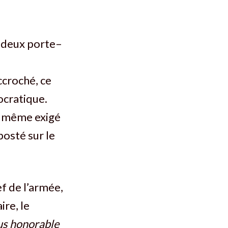
t deux porte–
croché, ce
ocratique.
 a même exigé
osté sur le
ef de l’armée,
ire, le
us honorable