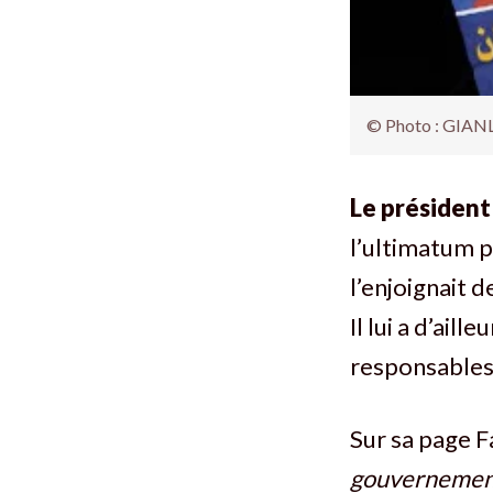
© Photo : GIAN
Le présiden
l’ultimatum po
l’enjoignait 
Il lui a d’aill
responsables 
Sur sa page F
gouvernement 