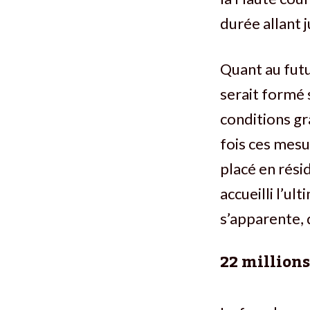
durée allant j
Quant au fut
serait formé
conditions gr
fois ces mesu
placé en rési
accueilli l’ul
s’apparente, q
22 millions