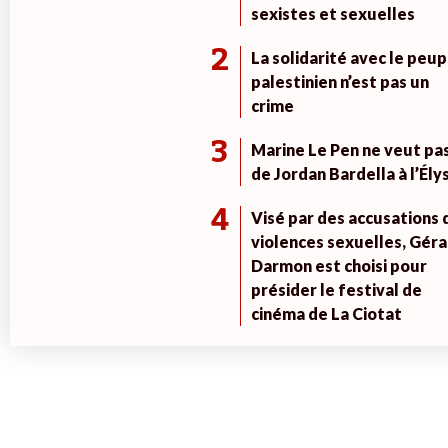
sexistes et sexuelles
2
La solidarité avec le peup
palestinien n’est pas un
crime
3
Marine Le Pen ne veut pa
de Jordan Bardella à l’Ély
4
Visé par des accusations 
violences sexuelles, Géra
Darmon est choisi pour
présider le festival de
cinéma de La Ciotat