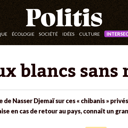
QUE
ÉCOLOGIE
SOCIÉTÉ
IDÉES
CULTURE
INTERSE
x blancs sans 
ce de Nasser Djemaï sur ces « chibanis » privés
aise en cas de retour au pays, connaît un gra