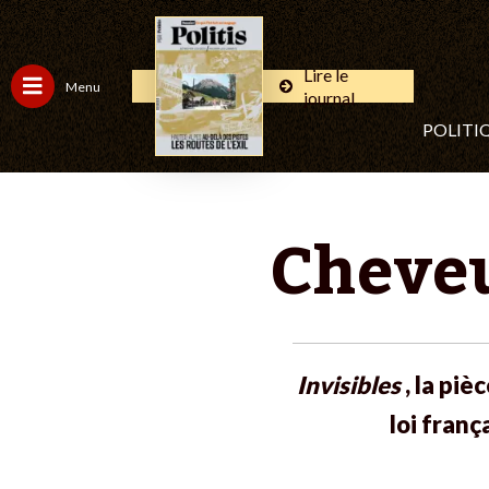
Lire le
Menu
journal
POLITI
Cheveu
Invisibles
, la piè
loi franç