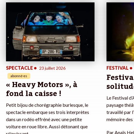
SPECTACLE
•
FESTIVAL
•
23 juillet 2026
Festiva
abonné·es
« Heavy Motors », à
solitu
fond la caisse !
Le Festival d
Petit bijou de chorégraphie burlesque, le
paysage théâ
spectacle embarque ses trois interprètes
travaillé par
dans un rodéo effréné avec une petite
mémoire des 
voiture en roue libre. Aussi détonant que
Par
Anaïs Hel
réjouissant.