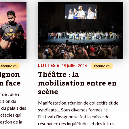
LUTTES
•
15 juillet 2026
abonné·es
abonné·es
vignon
Théâtre : la
n face
mobilisation entre en
scène
 de Julien
dition du
Manifestation, réunion de collectifs et de
 du palais des
syndicats… Sous diverses formes, le
ectacles qui
Festival d’Avignon se fait la caisse de
estion de la
résonance des inquiétudes et des luttes