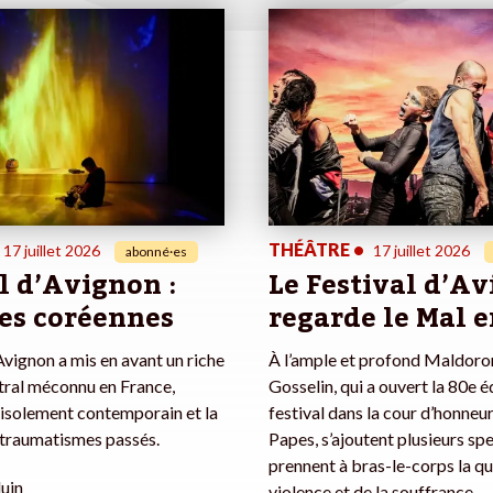
THÉÂTRE
•
17 juillet 2026
17 juillet 2026
abonné·es
l d’Avignon :
Le Festival d’A
des coréennes
regarde le Mal e
’Avignon a mis en avant un riche
À l’ample et profond Maldoror
tral méconnu en France,
Gosselin, qui a ouvert la 80e é
 l’isolement contemporain et la
festival dans la cour d’honneur
traumatismes passés.
Papes, s’ajoutent plusieurs sp
prennent à bras-le-corps la qu
uin
violence et de la souffrance.