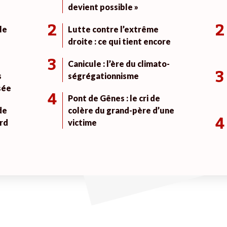
devient possible »
2
2
le
Lutte contre l’extrême
droite : ce qui tient encore
3
Canicule : l’ère du climato-
3
s
ségrégationnisme
sée
4
Pont de Gênes : le cri de
de
colère du grand-père d’une
4
rd
victime