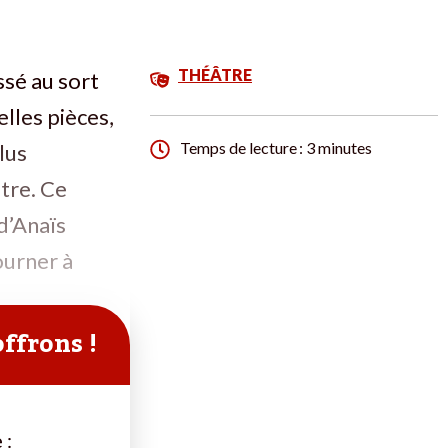
THÉÂTRE
ssé au sort
elles pièces,
Temps de lecture : 3 minutes
lus
tre. Ce
d’Anaïs
ourner à
offrons !
 :