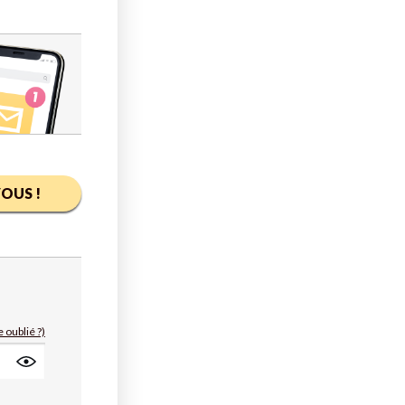
OUS !
 oublié ?)