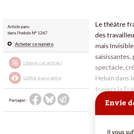
Le théâtre fr
Article paru
dans l’hebdo N° 1267
des travailleu
Acheter ce numéro
mais Invisibl
saisissantes,
Libérer cet article !
spectacle, cr
Heluin dans l
L’offrir à un·e ami·e
travers la Fr
Envie de
Partager :
Il vous su