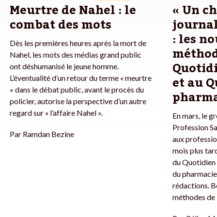
Meurtre de Nahel : le
« Un ch
combat des mots
journali
: les n
Dès les premières heures après la mort de
méthod
Nahel, les mots des médias grand public
Quotid
ont déshumanisé le jeune homme.
et au Q
L’éventualité d’un retour du terme « meurtre
» dans le débat public, avant le procès du
pharma
policier, autorise la perspective d’un autre
regard sur « l’affaire Nahel ».
En mars, le g
Profession Sa
Par
Ramdan Bezine
aux professio
mois plus tard
du Quotidien
du pharmacien
rédactions. 
méthodes de l