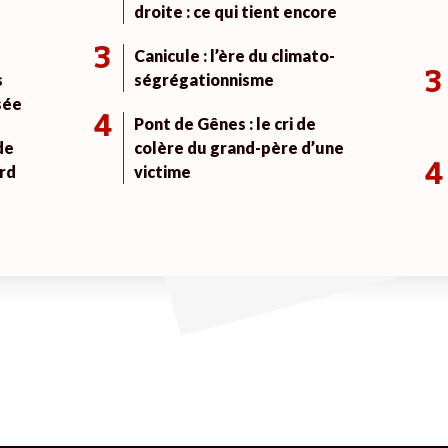
droite : ce qui tient encore
3
Canicule : l’ère du climato-
3
s
ségrégationnisme
sée
4
Pont de Gênes : le cri de
de
colère du grand-père d’une
4
rd
victime