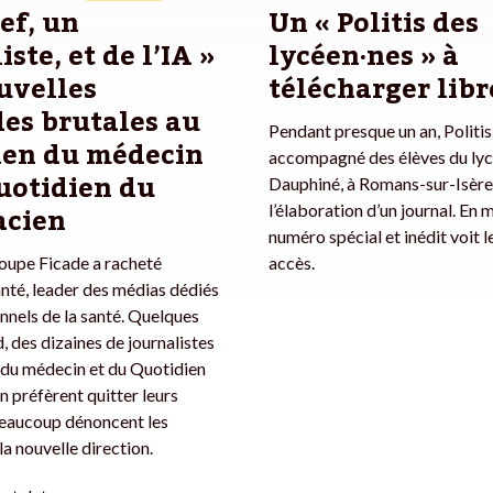
ef, un
Un « Politis des
ste, et de l’IA »
lycéen·nes » à
ouvelles
télécharger lib
es brutales au
Pendant presque un an, Politis
ien du médecin
accompagné des élèves du lyc
uotidien du
Dauphiné, à Romans-sur-Isère
cien
l’élaboration d’un journal. En 
numéro spécial et inédit voit le
roupe Ficade a racheté
accès.
nté, leader des médias dédiés
nnels de la santé. Quelques
, des dizaines de journalistes
 du médecin et du Quotidien
 préfèrent quitter leurs
Beaucoup dénoncent les
a nouvelle direction.