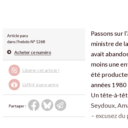
Passons sur l
Article paru
dans l’hebdo N° 1268
ministre de l
Acheter ce numéro
avait abandon
moins une ent
Libérer cet article !
été producte
années 1980 e
L’offrir à un·e ami·e
Un tête-à-têt
Seydoux, Ama
Partager :
– excusez du 