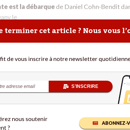
te est la débarque
de Daniel Cohn-Bendit dan
any le
 terminer cet article ? Nous vous l’
ffit de vous inscrire à notre newsletter quotidienne
S’INSCRIRE
érez nous soutenir
ABONNEZ-V
nt ?