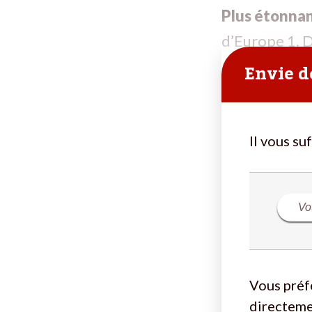
Plus étonnan
d’Europe 1. D
Envie de
Il vous su
Vous préf
directeme