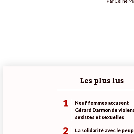
Par
Céline Ma
Les plus lus
1
Neuf femmes accusent
Gérard Darmon de violen
sexistes et sexuelles
2
La solidarité avec le peup