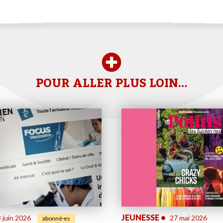
POUR ALLER PLUS LOIN…
JEUNESSE
•
 juin 2026
27 mai 2026
abonné·es