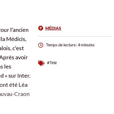
MÉDIAS
Pour l’ancien
lla Médicis,
Temps de lecture : 4 minutes
ois, c’est
Après avoir
#Télé
s les
 » sur Inter.
 ont été Léa
eauvau-Craon