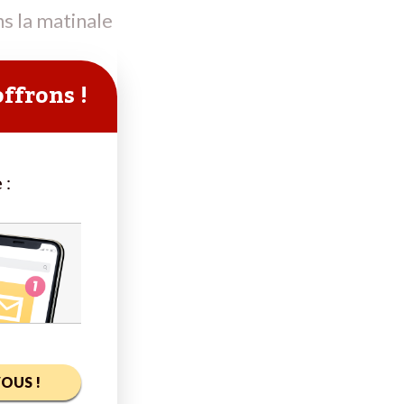
s la matinale
offrons !
 :
OUS !