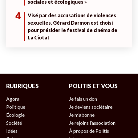
sociales et écologiques »
4
Visé par des accusations de violences
sexuelles, Gérard Darmon est choisi
pour présider le festival de cinéma de
La Ciotat
RUBRIQUES
POLITIS ET VOUS
Agora
Je fais un don
Politique
Je deviens sociétaire
Écologie
Je m’abonne
Société
Je rejoins l’association
Idées
À propos de Politis