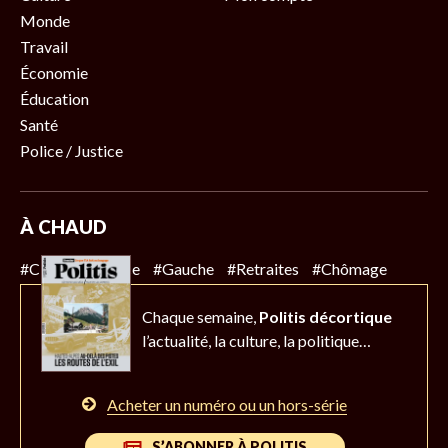
Monde
Travail
Économie
Éducation
Santé
Police / Justice
À CHAUD
#Climat
#Police
#Gauche
#Retraites
#Chômage
Chaque semaine,
Politis décortique
l’actualité,
la culture, la politique…
Acheter un numéro ou un hors-série
S’ABONNER À POLITIS