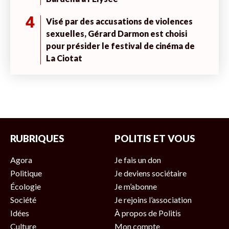
4
Visé par des accusations de violences
sexuelles, Gérard Darmon est choisi
pour présider le festival de cinéma de
La Ciotat
RUBRIQUES
POLITIS ET VOUS
Agora
Je fais un don
Politique
Je deviens sociétaire
Écologie
Je m’abonne
Société
Je rejoins l’association
Idées
À propos de Politis
Culture
Mon compte