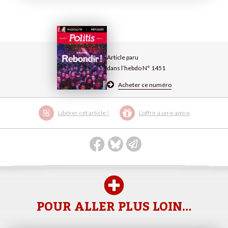
Article paru
dans l’hebdo N° 1451
Acheter ce numéro
Libérer cet article !
L’offrir à un·e ami·e
POUR ALLER PLUS LOIN…