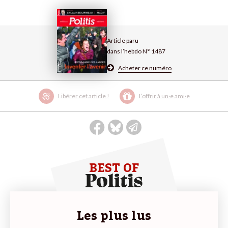
Article paru
dans l’hebdo N° 1487
Acheter ce numéro
Libérer cet article !
L’offrir à un·e ami·e
BEST OF
Les plus lus