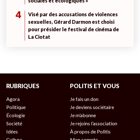
sociales et écologiques »
4
Visé par des accusations de violences
sexuelles, Gérard Darmon est choisi
pour présider le festival de cinéma de
La Ciotat
RUBRIQUES
POLITIS ET VOUS
Agora
Je fais un don
Politique
Je deviens sociétaire
Écologie
Je m’abonne
Société
Je rejoins l’association
Idées
À propos de Politis
Culture
Mon compte