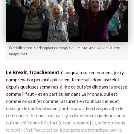
© crédit photo : Christopher Furlong / GETTY IMAGES EUROPE / Getty
Images/AFP
Le Brexit, franchement ?
Jusqu’à tout récemment, je n’y
comprenais à peu près plus rien. Je me suis donc astreint,
depuis quelques semaines, à lire ce qui s’en dit dans la presse
comme il faut – et en particulier dans Le Monde, qui est
comme on sait (et comme l’assurent en tout cas celles et
ceux qui le confectionnent) notre quotidien (vespéral) « de
référence ». Et dans tout ça, il y a décidément quelque chose
qui me chiffonne très fort (et me taponne [1], même, disons
le mot) : c’est l’occultation à peu près systématique, par le