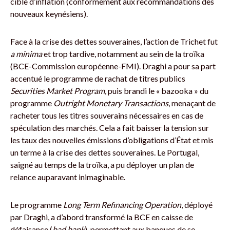
cible d’inflation (conformément aux recommandations des
nouveaux keynésiens).
Face à la crise des dettes souveraines, l’action de Trichet fut
a minima
et trop tardive, notamment au sein de la troïka
(BCE-Commission européenne-FMI). Draghi a pour sa part
accentué le programme de rachat de titres publics
Securities Market Program
, puis brandi le « bazooka » du
programme
Outright Monetary Transactions
, menaçant de
racheter tous les titres souverains nécessaires en cas de
spéculation des marchés. Cela a fait baisser la tension sur
les taux des nouvelles émissions d’obligations d’État et mis
un terme à la crise des dettes souveraines. Le Portugal,
saigné au temps de la troïka, a pu déployer un plan de
relance auparavant inimaginable.
Le programme
Long Term Refinancing Operation
, déployé
par Draghi, a d’abord transformé la BCE en caisse de
défaisance (
bad bank
), permettant aux banques de se