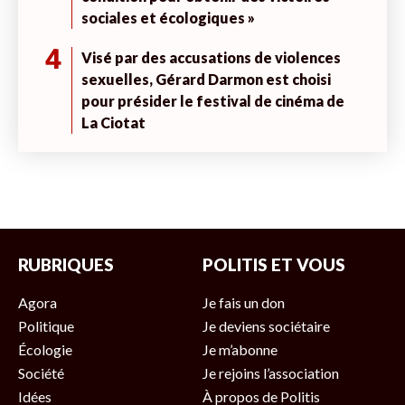
sociales et écologiques »
4
Visé par des accusations de violences
sexuelles, Gérard Darmon est choisi
pour présider le festival de cinéma de
La Ciotat
RUBRIQUES
POLITIS ET VOUS
Agora
Je fais un don
Politique
Je deviens sociétaire
Écologie
Je m’abonne
Société
Je rejoins l’association
Idées
À propos de Politis