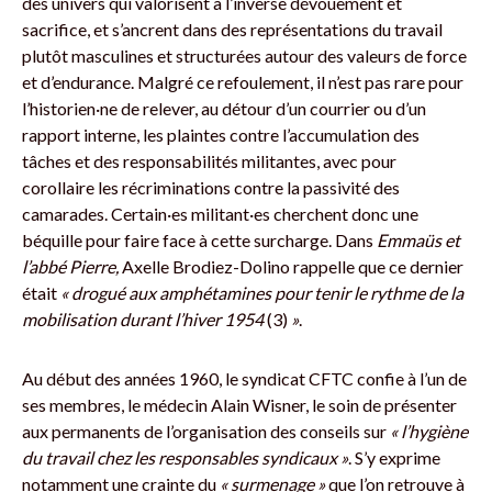
des univers qui valorisent à l’inverse dévouement et
sacrifice, et s’ancrent dans des représentations du travail
plutôt masculines et structurées autour des valeurs de force
et d’endurance. Malgré ce refoulement, il n’est pas rare pour
l’historien·ne de relever, au détour d’un courrier ou d’un
rapport interne, les plaintes contre l’accumulation des
tâches et des responsabilités militantes, avec pour
corollaire les récriminations contre la passivité des
camarades. Certain·es militant·es cherchent donc une
béquille pour faire face à cette surcharge. Dans
Emmaüs et
l’abbé Pierre,
Axelle Brodiez-Dolino rappelle que ce dernier
était
« drogué aux amphétamines pour tenir le rythme de la
mobilisation durant l’hiver 1954
(3)
»
.
Au début des années 1960, le syndicat CFTC confie à l’un de
ses membres, le médecin Alain Wisner, le soin de présenter
aux permanents de l’organisation des conseils sur
« l’hygiène
du travail chez les responsables syndicaux »
. S’y exprime
notamment une crainte du
« surmenage »
que l’on retrouve à