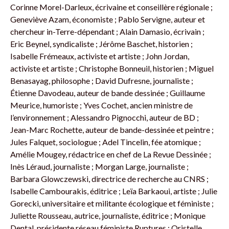
Corinne Morel-Darleux, écrivaine et conseillère régionale ;
Geneviève Azam, économiste ; Pablo Servigne, auteur et
chercheur in-Terre-dépendant ; Alain Damasio, écrivain ;
Eric Beynel, syndicaliste ; Jérôme Baschet, historien ;
Isabelle Frémeaux, activiste et artiste ; John Jordan,
activiste et artiste ; Christophe Bonneuil, historien ; Miguel
Benasayag, philosophe ; David Dufresne, journaliste ;
Étienne Davodeau, auteur de bande dessinée ; Guillaume
Meurice, humoriste ; Yves Cochet, ancien ministre de
l’environnement ; Alessandro Pignocchi, auteur de BD ;
Jean-Marc Rochette, auteur de bande-dessinée et peintre ;
Jules Falquet, sociologue ; Adel Tincelin, fée atomique ;
Amélie Mougey, rédactrice en chef de La Revue Dessinée ;
Inès Léraud, journaliste ; Morgan Large, journaliste ;
Barbara Glowczewski, directrice de recherche au CNRS ;
Isabelle Cambourakis, éditrice ; Leïa Barkaoui, artiste ; Julie
Gorecki, universitaire et militante écologique et féministe ;
Juliette Rousseau, autrice, journaliste, éditrice ; Monique
Dental, présidente réseau féministe Ruptures ; Oristelle