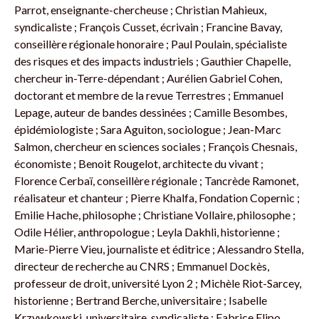
Parrot, enseignante-chercheuse ; Christian Mahieux,
syndicaliste ; François Cusset, écrivain ; Francine Bavay,
conseillère régionale honoraire ; Paul Poulain, spécialiste
des risques et des impacts industriels ; Gauthier Chapelle,
chercheur in-Terre-dépendant ; Aurélien Gabriel Cohen,
doctorant et membre de la revue Terrestres ; Emmanuel
Lepage, auteur de bandes dessinées ; Camille Besombes,
épidémiologiste ; Sara Aguiton, sociologue ; Jean-Marc
Salmon, chercheur en sciences sociales ; François Chesnais,
économiste ; Benoit Rougelot, architecte du vivant ;
Florence Cerbaï, conseillère régionale ; Tancrède Ramonet,
réalisateur et chanteur ; Pierre Khalfa, Fondation Copernic ;
Emilie Hache, philosophe ; Christiane Vollaire, philosophe ;
Odile Hélier, anthropologue ; Leyla Dakhli, historienne ;
Marie-Pierre Vieu, journaliste et éditrice ; Alessandro Stella,
directeur de recherche au CNRS ; Emmanuel Dockès,
professeur de droit, université Lyon 2 ; Michèle Riot-Sarcey,
historienne ; Bertrand Berche, universitaire ; Isabelle
Krzywkowski, universitaire, syndicaliste ; Fabrice Flipo,