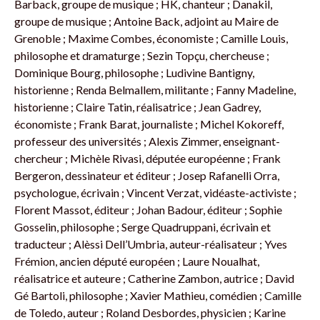
Barback, groupe de musique ; HK, chanteur ; Danakil,
groupe de musique ; Antoine Back, adjoint au Maire de
Grenoble ; Maxime Combes, économiste ; Camille Louis,
philosophe et dramaturge ; Sezin Topçu, chercheuse ;
Dominique Bourg, philosophe ; Ludivine Bantigny,
historienne ; Renda Belmallem, militante ; Fanny Madeline,
historienne ; Claire Tatin, réalisatrice ; Jean Gadrey,
économiste ; Frank Barat, journaliste ; Michel Kokoreff,
professeur des universités ; Alexis Zimmer, enseignant-
chercheur ; Michèle Rivasi, députée européenne ; Frank
Bergeron, dessinateur et éditeur ; Josep Rafanelli Orra,
psychologue, écrivain ; Vincent Verzat, vidéaste-activiste ;
Florent Massot, éditeur ; Johan Badour, éditeur ; Sophie
Gosselin, philosophe ; Serge Quadruppani, écrivain et
traducteur ; Alèssi Dell’Umbria, auteur-réalisateur ; Yves
Frémion, ancien député européen ; Laure Noualhat,
réalisatrice et auteure ; Catherine Zambon, autrice ; David
Gé Bartoli, philosophe ; Xavier Mathieu, comédien ; Camille
de Toledo, auteur ; Roland Desbordes, physicien ; Karine