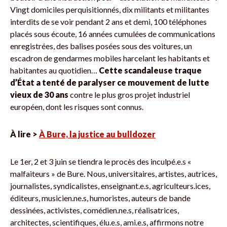
Vingt domiciles perquisitionnés, dix militants et militantes
interdits de se voir pendant 2 ans et demi, 100 téléphones
placés sous écoute, 16 années cumulées de communications
enregistrées, des balises posées sous des voitures, un
escadron de gendarmes mobiles harcelant les habitants et
habitantes au quotidien…
Cette scandaleuse traque
d’État a tenté de paralyser ce mouvement de lutte
vieux de 30 ans
contre le plus gros projet industriel
européen, dont les risques sont connus.
À lire >
À Bure, la justice au bulldozer
Le 1er, 2 et 3 juin se tiendra le procès des inculpé.e.s «
malfaiteurs » de Bure. Nous, universitaires, artistes, autrices,
journalistes, syndicalistes, enseignant.e.s, agriculteurs.ices,
éditeurs, musicien.ne.s, humoristes, auteurs de bande
dessinées, activistes, comédien.ne.s, réalisatrices,
architectes, scientifiques, élu.e.s, ami.e.s, affirmons notre