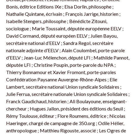
Bonis, éditrice Editions iXe ; Elsa Dorlin, philosophe ;
Nathalie Quintane, écrivain ; François Jarrige, historien ;
Isabelle Stengers, philosophe ; Bénédicte Zitouni,
sociologue ; Marie Toussaint, députée européenne EELV ;
David Cormand, député européen EELV ; Julien Bayou,
secrétaire national d’EELV ; Sandra Regol, secrétaire
nationale adjointe d’EELV ; Alain Coulombel, porte-parole
d’EELV ; Jean-Luc Mélenchon, député LFI ; Mathilde Pannot,
députée LFI ; Christine Poupin, porte-parole du NPA ;
Thierry Bonnamour et Xavier Fromont, porte-paroles
Confédération Paysanne Auvergne-Rhône-Alpes ; Elie
Lambert, secrétaire national Union syndicale Solidaires ;
Julie Ferrua, secrétaire nationale Union syndicale Solidaires ;
Franck Gaudichaud, historien ; Ali Boulayoune, enseignant-
chercheur ; Hugues Jallon, président des éditions du Seuil ;
Rémy Toulouse, éditeur ; Flore Roumens, éditrice ; Nicolas
Haeringer, chargé de campagne de 350.org ; Odile Hélier,
anthropologue ; Matthieu Rigouste, associé ; Les Ogres de