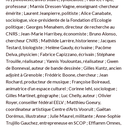
professeur ; Marnix Dressen-Vagne, enseignant-chercheur
émérite ; Laurent Jeanpierre, politiste ; Alice Canabate,
sociologue, vice-présidente de la Fondation d’Ecologie
politique ; Georges Menahem, directeur de recherche au
CNRS ; Jean-Marie Harribey, économiste ; Bruno Alonso,
chercheur CNRS ; Mathilde Larrère, historienne ; Jacques
Testard, biologiste ; Helène Gaudy, écrivaine ; Pacôme
Delva, physicien ; Fabrice Capizzano, écrivain ; Stéphane
Trouille, réalisateur ; Yannis Youlountas, réalisateur ; Gwen
de Bonneval, auteur de bande dessinée ; Gilles Kuntz, ancien
adjoint à Grenoble ; Frédéric Boone, chercheur ; Jean
Rochard, producteur de musique ; Françoise Boireaud,
animatrice d’un espace culturel ; Corinne Iehl, sociologue ;
Gilles Martinet, géographe ; Luc Chelly, auteur ; Olivier
Royer, conseiller fédéral EELV ; Matthieu Goeury,
coordinateur artistique Centre d’Arts Vooruit ; Gaëtan
Dorémus, illustrateur ; Julie Maurel, militante ; Anne-Sophie
Trujillo Gauchez, entrepreneuse en SCOP ; Efflamm Omnes,