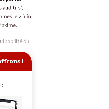
 auditifs”,
mes le 2 juin
Maxime.
culpabilité du
offrons !
 :