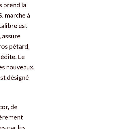
s prend la
 S. marche à
calibre est
, assure
gros pétard,
nédite. Le
nes nouveaux.
est désigné
cor, de
égèrement
es par les