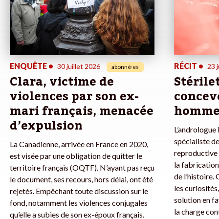
ENQUÊTE
•
RÉCIT
•
30 juillet 2026
23 j
abonné·es
Clara, victime de
Stérile
violences par son ex-
concevo
mari français, menacée
homme
d’expulsion
L’andrologue l
spécialiste de
La Canadienne, arrivée en France en 2020,
reproductive 
est visée par une obligation de quitter le
la fabricatio
territoire français (OQTF). N’ayant pas reçu
de l’histoire.
le document, ses recours, hors délai, ont été
les curiosités
rejetés. Empêchant toute discussion sur le
solution en f
fond, notamment les violences conjugales
la charge con
qu’elle a subies de son ex-époux français.