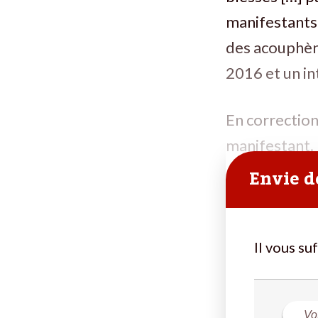
manifestants.
des acouphène
2016 et un i
En correctionn
manifestant.
Envie de
Il vous su