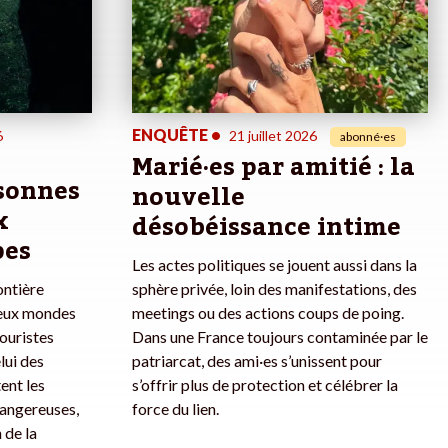
ENQUÊTE
•
6
21 juillet 2026
abonné·es
Marié·es par amitié : la
rsonnes
nouvelle
x
désobéissance intime
pes
Les actes politiques se jouent aussi dans la
ontière
sphère privée, loin des manifestations, des
deux mondes
meetings ou des actions coups de poing.
touristes
Dans une France toujours contaminée par le
lui des
patriarcat, des ami·es s’unissent pour
ent les
s’offrir plus de protection et célébrer la
dangereuses,
force du lien.
 de la