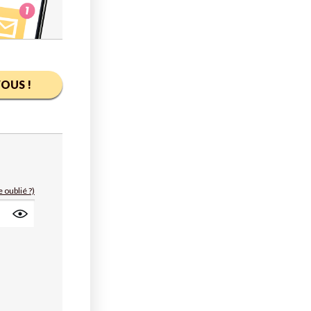
OUS !
 oublié ?)