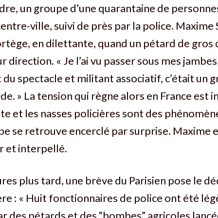
rdre, un groupe d’une quarantaine de personne
entre-ville, suivi de près par la police. Maxime
cortège, en dilettante, quand un pétard de gros 
r direction. « Je l’ai vu passer sous mes jambes
 du spectacle et militant associatif, c’était un 
de. » La tension qui règne alors en France est i
te et les nasses policières sont des phénomè
pe se retrouve encerclé par surprise. Maxime 
r et interpellé.
es plus tard, une brève du Parisien pose le dé
ère : « Huit fonctionnaires de police ont été l
ar des pétards et des “bombes” agricoles lancé