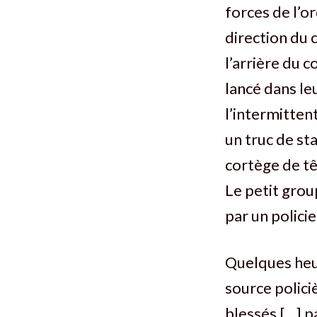
forces de l’o
direction du c
l’arrière du 
lancé dans leu
l’intermittent
un truc de sta
cortège de tê
Le petit grou
par un policie
Quelques heur
source polici
blessés […] p