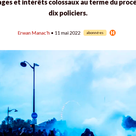
s et intérêts colossaux au terme du procès
dix policiers.
Erwan Manac'h
• 11 mai 2022
abonné·es