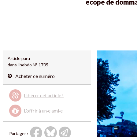
écopé de dommage
Article paru
dans l’hebdo N° 1705
Acheter ce numéro
Libérer cet article !
L’offrir à un·e ami·e
Partager :