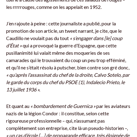
les rrrrrouges, comme on les appelait en 1952.
J’en rajoute à peine : cette journaliste a publié, pour la
promotion de son article, un tweet narrant, je cite, que le
Caudillo ne voulait pas du tout
« s’engager dans [le] coup
d’État »
qui a provoqué la guerre d’Espagne, que cette
pusillanimité lui valait même des moqueries de ses
camarades qui le trouvaient du coup un peu trop efféminé,
et qu’il ne s’était résolu à putscher, bien contre son gré donc,
« qu’après l’assassinat du chef de la droite, Calvo Sotelo, par
le garde du corps du chef du PSOE (1), Indalecio Prieto, le
13 juillet 1936 ».
Et quant au
« bombardement de Guernica »
par les aviateurs
nazis de la légion Condor : il constitue, selon cette
rigoureuse professionnelle – qui, n’assumant pas
complètement son entreprise, cite là un pseudo-historien –,
« un cas d’école […] de propagande efficace, très éloignée de