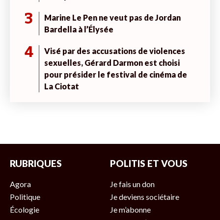
3
Marine Le Pen ne veut pas de Jordan
Bardella à l’Élysée
4
Visé par des accusations de violences
sexuelles, Gérard Darmon est choisi
pour présider le festival de cinéma de
La Ciotat
RUBRIQUES
POLITIS ET VOUS
Agora
Je fais un don
Politique
Je deviens sociétaire
Écologie
Je m’abonne