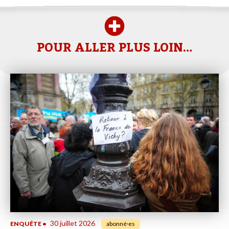
POUR ALLER PLUS LOIN…
30 juillet 2026
ENQUÊTE
•
abonné·es