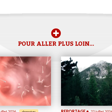
POUR ALLER PLUS LOIN…
REPORTAGE
•
uillet 2026
22 juillet 202
abonné·es