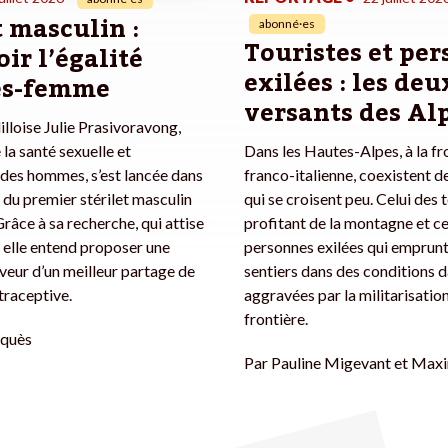
t masculin :
abonné·es
Touristes et pe
ir l’égalité
exilées : les deu
s-femme
versants des Al
illoise Julie Prasivoravong,
 la santé sexuelle et
Dans les Hautes-Alpes, à la fr
des hommes, s’est lancée dans
franco-italienne, coexistent 
n du premier stérilet masculin
qui se croisent peu. Celui des 
 Grâce à sa recherche, qui attise
profitant de la montagne et ce
, elle entend proposer une
personnes exilées qui emprunt
aveur d’un meilleur partage de
sentiers dans des conditions 
traceptive.
aggravées par la militarisation
frontière.
quès
Par
Pauline Migevant et Maxi