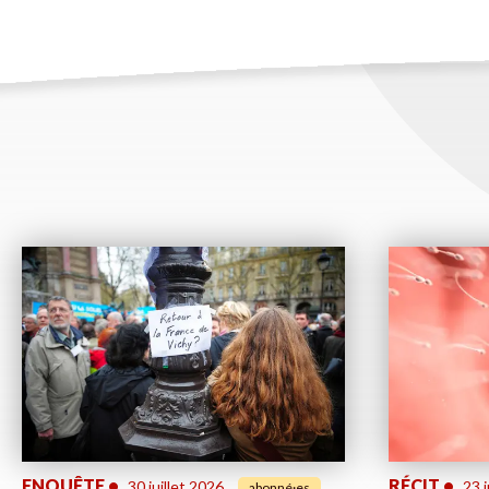
ENQUÊTE
•
RÉCIT
•
30 juillet 2026
23 j
abonné·es