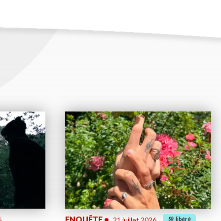
ENQUÊTE
•
libéré
6
21 juillet 2026