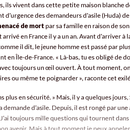
s, ils vivent dans cette petite maison blanche d
t d’urgence des demandeurs d’asile (Huda) de
enacé de mort
par sa famille en raison de son
t arrivé en France il y a un an. Avant d’arriver à l
omme il dit, le jeune homme est passé par plu
 en Île-de-France. « Là-bas, tu es obligé de
avec toujours un œil ouvert. À tout moment, on
aires ou même te poignarder », raconte cet exilé
ens plus en sécurité. » Mais, il y a quelques jours
 demande d’asile. Depuis, il est rongé par une
« J’ai toujours mille questions qui tournent dan
on avenir. Mais à tout moment je peux appele