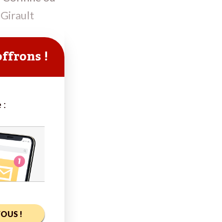
 Girault
offrons !
 :
OUS !