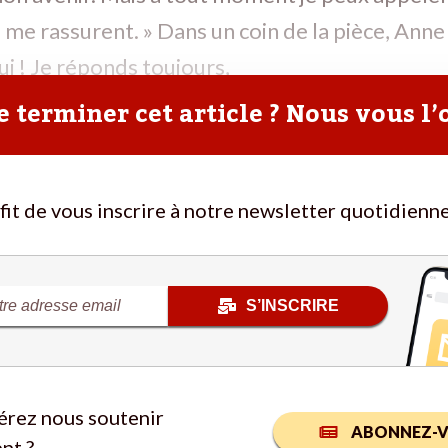
s me rassurent. » Dans un coin de la pièce, Anne
ui ! Je réponds toujours,
 terminer cet article ? Nous vous l’
ffit de vous inscrire à notre newsletter quotidienne
S’INSCRIRE
érez nous soutenir
ABONNEZ-V
nt ?