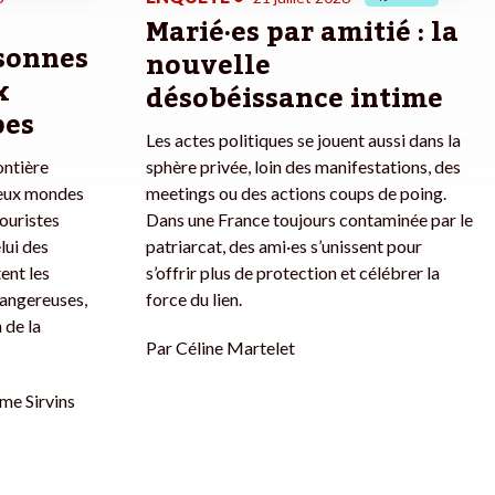
Marié·es par amitié : la
rsonnes
nouvelle
x
désobéissance intime
pes
Les actes politiques se jouent aussi dans la
ontière
sphère privée, loin des manifestations, des
deux mondes
meetings ou des actions coups de poing.
touristes
Dans une France toujours contaminée par le
lui des
patriarcat, des ami·es s’unissent pour
ent les
s’offrir plus de protection et célébrer la
dangereuses,
force du lien.
 de la
Par
Céline Martelet
me Sirvins