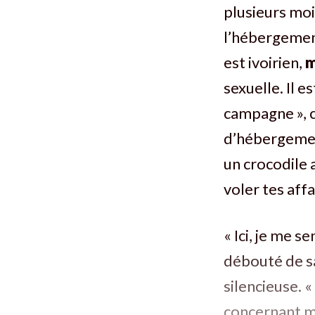
plusieurs moi
l’hébergemen
est ivoirien,
m
sexuelle. Il es
campagne », c
d’hébergement
un crocodile 
voler tes aff
« Ici, je me s
débouté de sa
silencieuse. 
concernant m