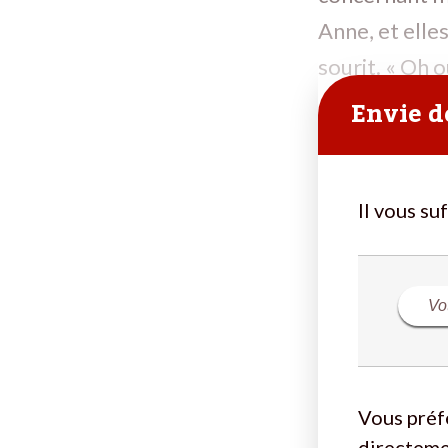
Anne, et elle
sourit. « Oh o
Envie de
Il vous su
Vous préf
directeme