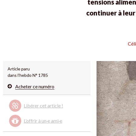
tensions alimen
continuer à leu
Cél
Article paru
dans l’hebdo N° 1785
Acheter ce numéro
Libérer cet article !
L’offrir à un·e ami·e