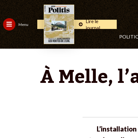
Lire le
Menu
journal
POLITI
À Melle, l
L’installatio