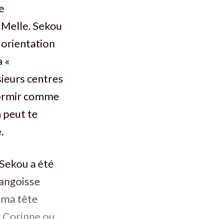
e
 Melle. Sekou
 orientation
a «
sieurs centres
 dormir comme
 peut te
.
, Sekou a été
 angoisse
s ma tête
r Corinne ou