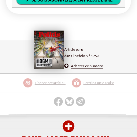
Article paru
dans l’hebdo N° 1793
Acheter ce numéro
Libérer cet article !
L’offrir à un·e ami·e