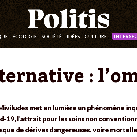
QUE
ÉCOLOGIE
SOCIÉTÉ
IDÉES
CULTURE
INTERSE
ernative : l’o
 Miviludes met en lumière un phénomène inqu
-19, l’attrait pour les soins non conventionne
isque de dérives dangereuses, voire mortelle