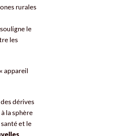
zones rurales
souligne le
tre les
« appareil
 des dérives
à la sphère
santé et le
velles