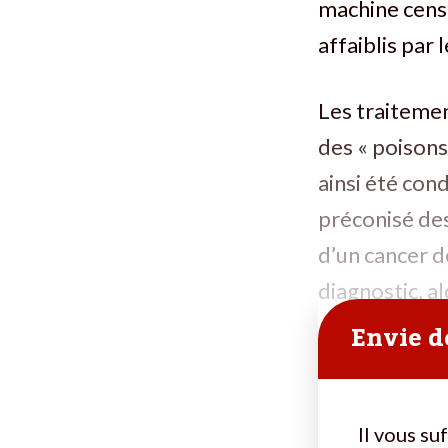
machine censé
affaiblis par 
Les traiteme
des « poisons
ainsi été con
préconisé des
d’un cancer d
diagnostic, al
Envie de
Il vous su