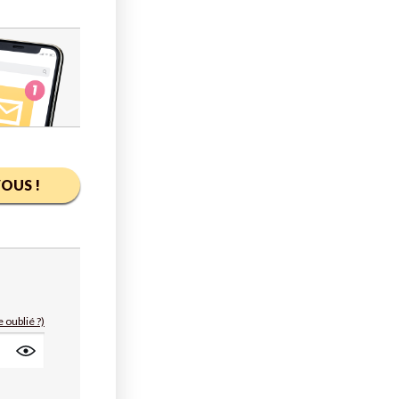
OUS !
 oublié ?)