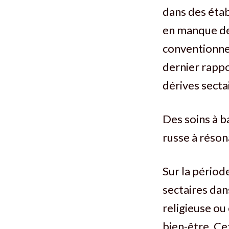
dans des étab
en manque de 
conventionnel
dernier rappo
dérives sectai
Des soins à b
russe à réso
Sur la périod
sectaires dan
religieuse ou
bien-être. C