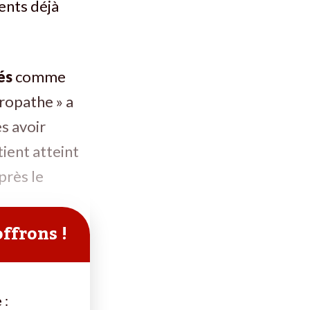
ents déjà
és
comme
ropathe » a
s avoir
tient atteint
près le
offrons !
 :