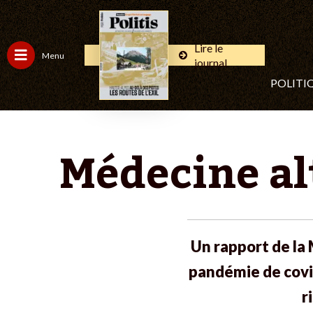
Lire le
Menu
journal
POLITI
Médecine alt
Un rapport de la
pandémie de covid
r