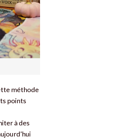
cette méthode
ts points
miter à des
aujourd’hui