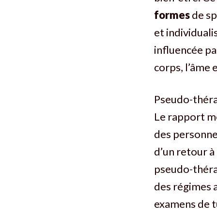
formes
de spi
et individual
influencée pa
corps, l’âme 
Pseudo-thér
Le rapport m
des personnes
d’un retour à 
pseudo-­thér
des régimes a
examens de t