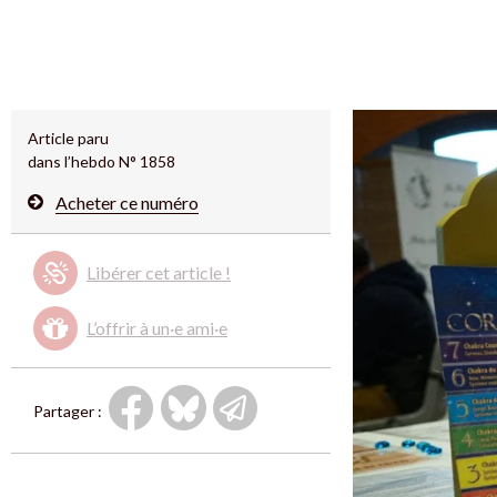
Article paru
dans l’hebdo N° 1858
Acheter ce numéro
Libérer cet article !
L’offrir à un·e ami·e
Partager :