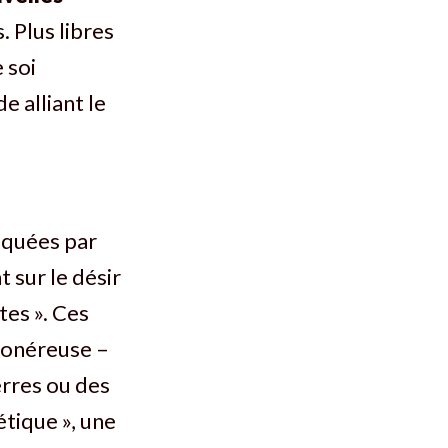
. Plus libres
 soi
 alliant le
iquées par
 sur le désir
tes ». Ces
 onéreuse –
erres ou des
tique », une