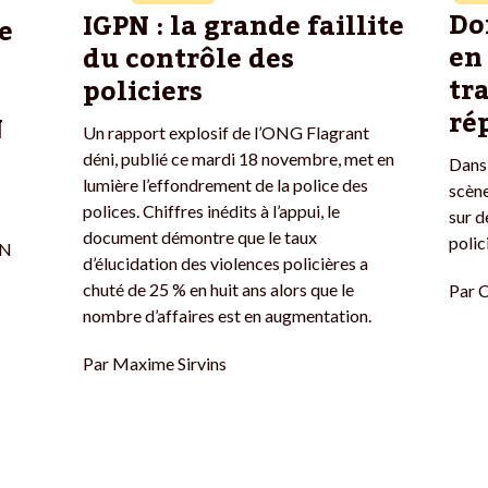
Dom
IGPN : la grande faillite
e
en
du contrôle des
tr
policiers
ré
N
Un rapport explosif de l’ONG Flagrant
déni, publié ce mardi 18 novembre, met en
Dans
lumière l’effondrement de la police des
scène
polices. Chiffres inédits à l’appui, le
sur d
document démontre que le taux
polic
PN
d’élucidation des violences policières a
chuté de 25 % en huit ans alors que le
Par
C
nombre d’affaires est en augmentation.
Par
Maxime Sirvins