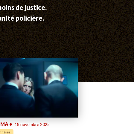
oins de justice.
nité policière.
ÉMA
•
18 novembre 2025
nné·es