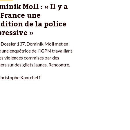
inik Moll : « Il y a
 France une
adition de la police
pressive »
 Dossier 137, Dominik Moll met en
 une enquêtrice de l’IGPN travaillant
es violences commises par des
iers sur des gilets jaunes. Rencontre.
hristophe Kantcheff