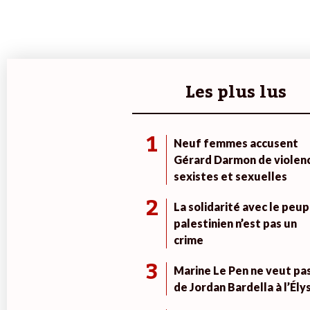
Les plus lus
1
Neuf femmes accusent
Gérard Darmon de violen
sexistes et sexuelles
2
La solidarité avec le peup
palestinien n’est pas un
crime
3
Marine Le Pen ne veut pa
de Jordan Bardella à l’Ély