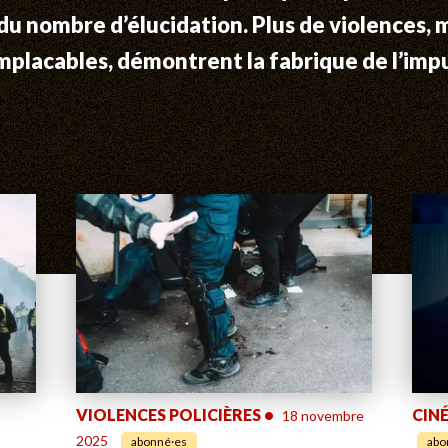
du nombre d’élucidation. Plus de violences, m
implacables, démontrent la fabrique de l’impu
VIOLENCES POLICIÈRES
•
CIN
18 novembre
2025
abonné·es
abo