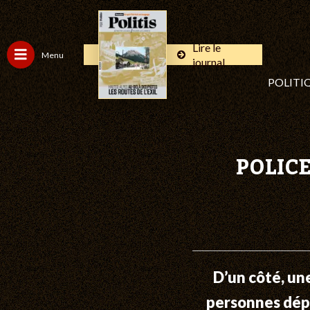
Lire le
Menu
journal
POLITI
POLICE
D’un côté, un
personnes dépo