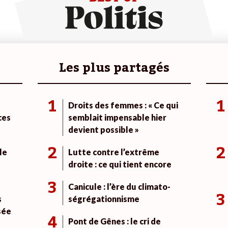
Les plus partagés
1
1
Droits des femmes : « Ce qui
ces
semblait impensable hier
devient possible »
2
2
le
Lutte contre l’extrême
droite : ce qui tient encore
3
Canicule : l’ère du climato-
3
s
ségrégationnisme
sée
4
Pont de Gênes : le cri de