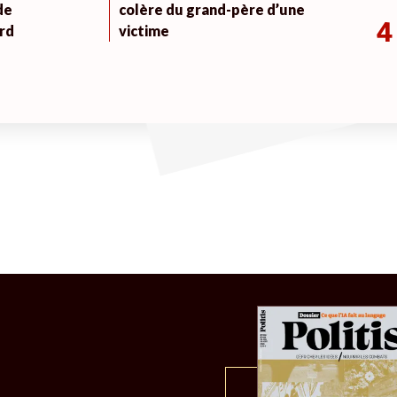
de
colère du grand-père d’une
4
rd
victime