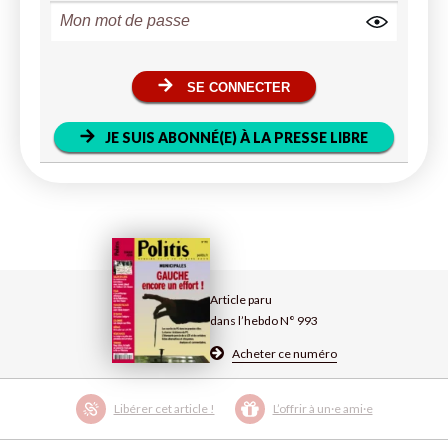
SE CONNECTER
JE SUIS ABONNÉ(E) À LA PRESSE LIBRE
Article paru
dans l’hebdo N° 993
Acheter ce numéro
Libérer cet article !
L’offrir à un·e ami·e