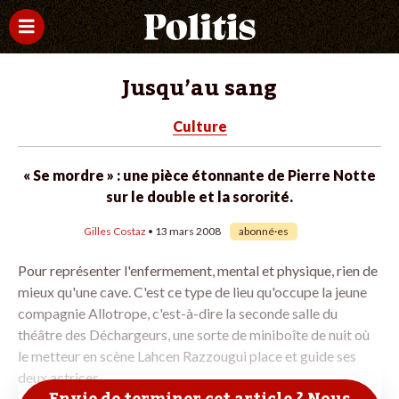
Jusqu’au sang
Culture
« Se mordre » : une pièce étonnante de Pierre Notte
sur le double et la sororité.
Gilles Costaz
• 13 mars 2008
abonné·es
Pour représenter l'enfermement, mental et physique, rien de
mieux qu'une cave. C'est ce type de lieu qu'occupe la jeune
compagnie Allotrope, c'est-à-dire la seconde salle du
théâtre des Déchargeurs, une sorte de miniboîte de nuit où
le metteur en scène Lahcen Razzougui place et guide ses
deux actrices