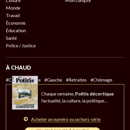
Culture
Mon compte
Monde
Travail
Économie
Éducation
Santé
Police / Justice
À CHAUD
#Climat
#Police
#Gauche
#Retraites
#Chômage
Chaque semaine,
Politis décortique
l’actualité,
la culture, la politique…
Acheter un numéro ou un hors-série