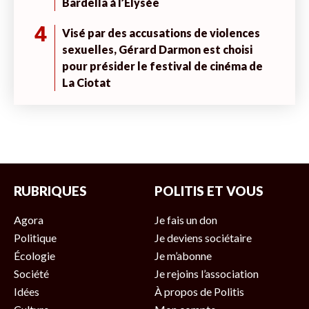
Bardella à l’Élysée
4
Visé par des accusations de violences
sexuelles, Gérard Darmon est choisi
pour présider le festival de cinéma de
La Ciotat
RUBRIQUES
POLITIS ET VOUS
Agora
Je fais un don
Politique
Je deviens sociétaire
Écologie
Je m’abonne
Société
Je rejoins l’association
Idées
À propos de Politis