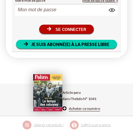
Votre mot de passe
(mot de passe oublié ?)
SE CONNECTER
JE SUIS ABONNÉ(E) À LA PRESSE LIBRE
Article paru
dans l’hebdo N° 1041
Acheter ce numéro
Libérer cet article !
L’offrir à un·e ami·e