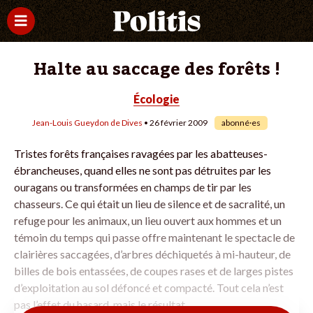
Halte au saccage des forêts !
Écologie
Jean-Louis Gueydon de Dives
• 26 février 2009
abonné·es
Tristes forêts françaises ravagées par les abatteuses-
ébrancheuses, quand elles ne sont pas détruites par les
ouragans ou transformées en champs de tir par les
chasseurs. Ce qui était un lieu de silence et de sacralité, un
refuge pour les animaux, un lieu ouvert aux hommes et un
témoin du temps qui passe offre maintenant le spectacle de
clairières saccagées, d’arbres déchiquetés à mi-hauteur, de
billes de bois entassées, de coupes rases et de larges pistes
d’exploitation au sol défoncé et compacté. Tout cela n’est
pas l’effet du hasard, mais le résultat