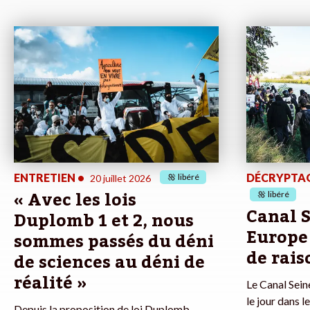
ENTRETIEN
•
DÉCRYPTA
libéré
20 juillet 2026
« Avec les lois
libéré
Canal 
Duplomb 1 et 2, nous
Europe 
sommes passés du déni
de rais
de sciences au déni de
réalité »
Le Canal Sein
le jour dans 
Depuis la proposition de loi Duplomb