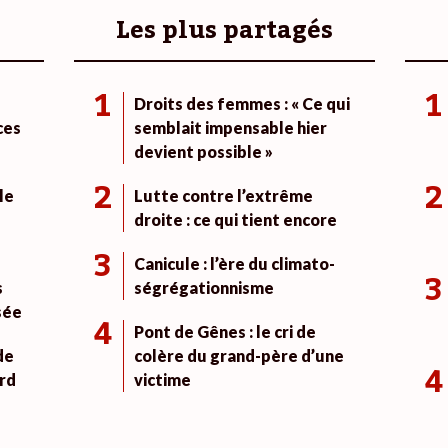
Les plus partagés
1
1
Droits des femmes : « Ce qui
ces
semblait impensable hier
devient possible »
2
2
le
Lutte contre l’extrême
droite : ce qui tient encore
3
Canicule : l’ère du climato-
3
s
ségrégationnisme
sée
4
Pont de Gênes : le cri de
de
colère du grand-père d’une
4
rd
victime