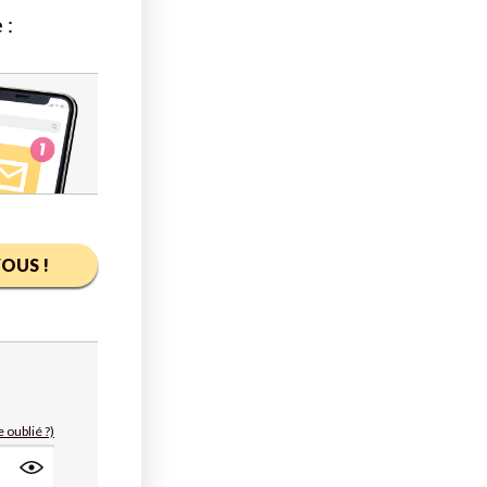
 :
OUS !
 oublié ?)