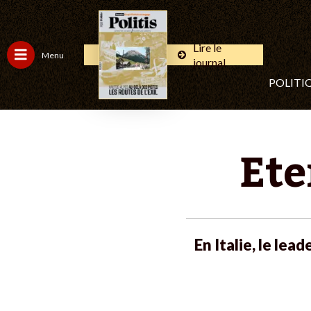
Lire le
Menu
journal
POLITI
Ete
En Italie, le lea