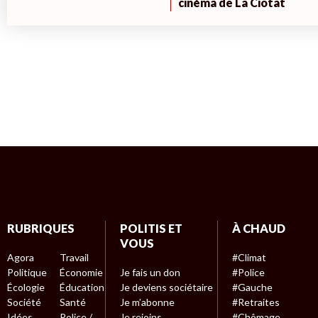
cinéma de La Ciotat
RUBRIQUES
POLITIS ET
À CHAUD
VOUS
Agora
Travail
#Climat
Politique
Économie
Je fais un don
#Police
Écologie
Éducation
Je deviens sociétaire
#Gauche
Société
Santé
Je m’abonne
#Retraites
Idées
Police /
Je rejoins
#Chômage