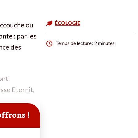
ÉCOLOGIE
 accouche ou
nte : par les
Temps de lecture : 2 minutes
ance des
ont
isse Eternit,
offrons !