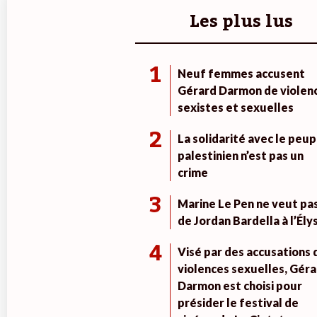
Les plus lus
1
Neuf femmes accusent
Gérard Darmon de violen
sexistes et sexuelles
2
La solidarité avec le peup
palestinien n’est pas un
crime
3
Marine Le Pen ne veut pa
de Jordan Bardella à l’Ély
4
Visé par des accusations 
violences sexuelles, Géra
Darmon est choisi pour
présider le festival de