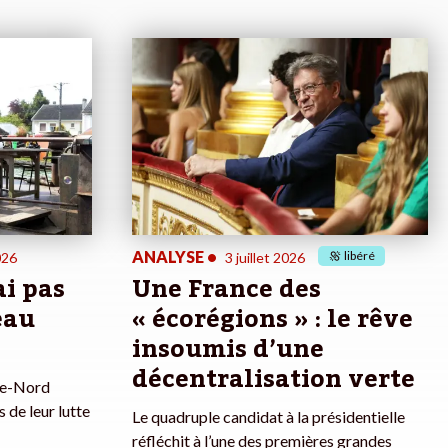
ANALYSE
•
libéré
026
3 juillet 2026
ai pas
Une France des
eau
« écorégions » : le rêve
insoumis d’une
décentralisation verte
ne-Nord
 de leur lutte
Le quadruple candidat à la présidentielle
réfléchit à l’une des premières grandes