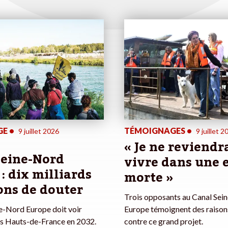
GE
•
TÉMOIGNAGES
•
9 juillet 2026
9 juillet 2
« Je ne reviendr
Seine-Nord
vivre dans une 
: dix milliards
morte »
ons de douter
Trois opposants au Canal Sei
e-Nord Europe doit voir
Europe témoignent des raisons
les Hauts-de-France en 2032.
contre ce grand projet.