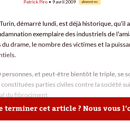
Patrick Piro
• 9 avril 2009
abonné·es
Turin, démarré lundi, est déjà historique, qu’il
damnation exemplaire des industriels de l’amia
 du drame, le nombre des victimes et la puiss
tiels.
 personnes, et peut-être bientôt le triple, se s
constituées parties civiles contre la société su
al du fibrociment
 terminer cet article ? Nous vous l’