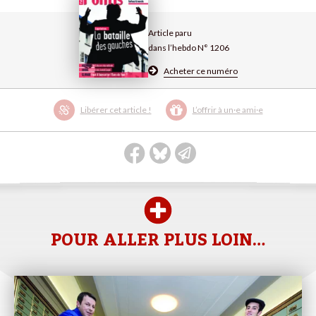
Article paru
dans l’hebdo N° 1206
Acheter ce numéro
Libérer cet article !
L’offrir à un·e ami·e
POUR ALLER PLUS LOIN…