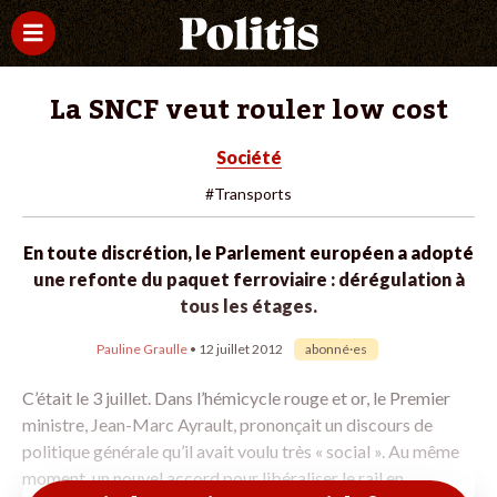
La SNCF veut rouler low cost
Société
#Transports
En toute discrétion, le Parlement européen a adopté
une refonte du paquet ferroviaire : dérégulation à
tous les étages.
Pauline Graulle
• 12 juillet 2012
abonné·es
C’était le 3 juillet. Dans l’hémicycle rouge et or, le Premier
ministre, Jean-Marc Ayrault, prononçait un discours de
politique générale qu’il avait voulu très « social ». Au même
moment, un nouvel accord pour libéraliser le rail en