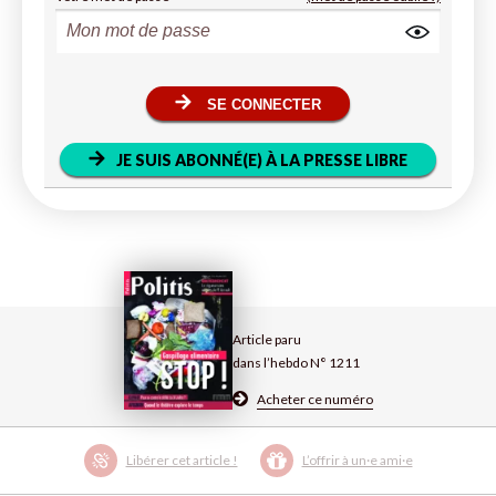
SE CONNECTER
JE SUIS ABONNÉ(E) À LA PRESSE LIBRE
Article paru
dans l’hebdo N° 1211
Acheter ce numéro
Libérer cet article !
L’offrir à un·e ami·e