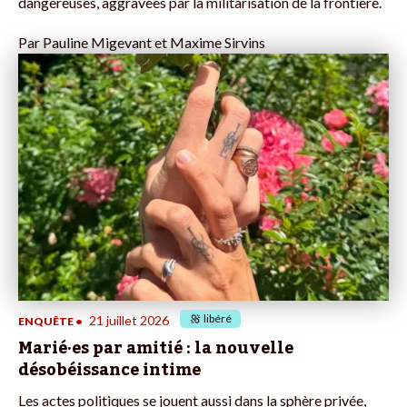
dangereuses, aggravées par la militarisation de la frontière.
Par
Pauline Migevant et Maxime Sirvins
libéré
21 juillet 2026
ENQUÊTE
•
Marié·es par amitié : la nouvelle
désobéissance intime
Les actes politiques se jouent aussi dans la sphère privée,