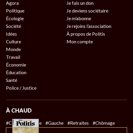
Agora
Je fais un don
Politique
Je deviens sociétaire
Écologie
Je m’abonne
Société
Je rejoins l’association
Idées
À propos de Politis
Culture
Mon compte
Monde
Travail
Économie
Éducation
Santé
Police / Justice
À CHAUD
#Climat
#Police
#Gauche
#Retraites
#Chômage