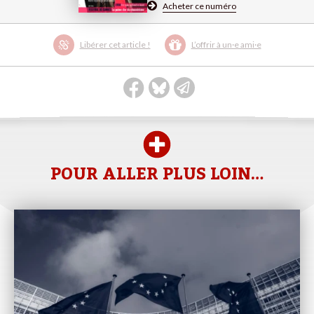
Acheter ce numéro
Libérer cet article !
L’offrir à un·e ami·e
POUR ALLER PLUS LOIN…