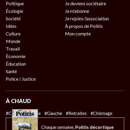
Politique
Je deviens sociétaire
Écologie
Je m’abonne
Société
Je rejoins l’association
Idées
À propos de Politis
Culture
Mon compte
Monde
Travail
Économie
Éducation
Santé
Police / Justice
À CHAUD
#Climat
#Police
#Gauche
#Retraites
#Chômage
Chaque semaine,
Politis décortique