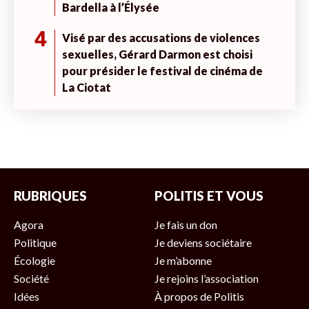
Bardella à l’Élysée
4
Visé par des accusations de violences
sexuelles, Gérard Darmon est choisi
pour présider le festival de cinéma de
La Ciotat
RUBRIQUES
POLITIS ET VOUS
Agora
Je fais un don
Politique
Je deviens sociétaire
Écologie
Je m’abonne
Société
Je rejoins l’association
Idées
À propos de Politis