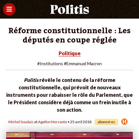
Réforme constitutionnelle : Les
députés en coupe réglée
Politique
#Institutions
#Emmanuel Macron
Politis
révèle le contenu de la réforme
constitutionnelle, qui prévoit de nouveaux
instruments pour rabaisser le rôle du Parlement, que
le Président considère déjà comme un frein inutile à
son action.
Michel Soudais
et
Agathe Mercante
• 25 avril 2018
abonné·es