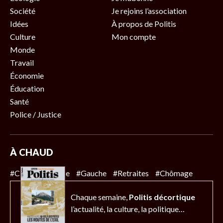
Société
Je rejoins l’association
Idées
À propos de Politis
Culture
Mon compte
Monde
Travail
Économie
Éducation
Santé
Police / Justice
À CHAUD
#Climat
#Police
#Gauche
#Retraites
#Chômage
Chaque semaine,
Politis décortique
l’actualité,
la culture, la politique…