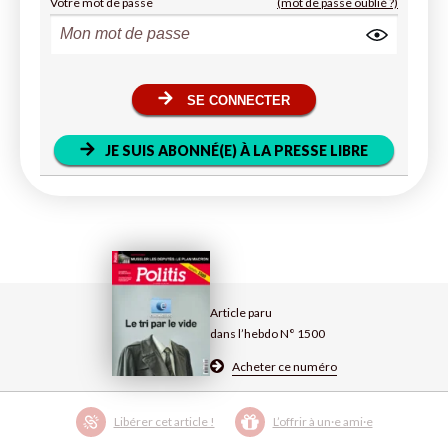
Votre mot de passe
(mot de passe oublié ?)
SE CONNECTER
JE SUIS ABONNÉ(E) À LA PRESSE LIBRE
Article paru
dans l’hebdo N° 1500
Acheter ce numéro
Libérer cet article !
L’offrir à un·e ami·e