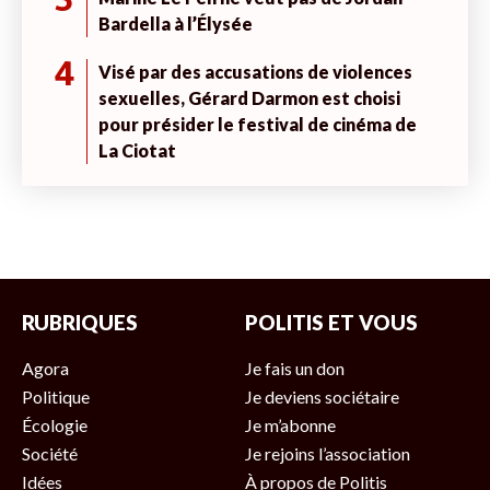
3
Bardella à l’Élysée
4
Visé par des accusations de violences
sexuelles, Gérard Darmon est choisi
pour présider le festival de cinéma de
La Ciotat
RUBRIQUES
POLITIS ET VOUS
Agora
Je fais un don
Politique
Je deviens sociétaire
Écologie
Je m’abonne
Société
Je rejoins l’association
Idées
À propos de Politis