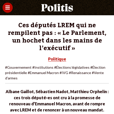
Ces députés LREM qui ne
rempilent pas : « Le Parlement,
un hochet dans les mains de
l’exécutif »
Politique
#Gouvernement
#Institutions
#Élections législatives
#Élection
présidentielle
#Emmanuel Macron
#IVG
#Renaissance
#Vente
d'armes
Albane Gaillot, Sébastien Nadot, Matthieu Orphelin :
ces trois député·es ont cru à la promesse de
renouveau d’Emmanuel Macron, avant de rompre
avec LREM et de renoncer à un nouveau mandat.