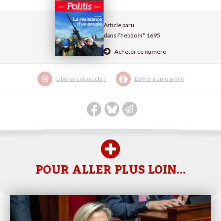
Article paru
dans l’hebdo N° 1695
Acheter ce numéro
Libérer cet article !
L’offrir à un·e ami·e
POUR ALLER PLUS LOIN…