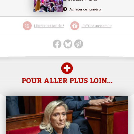
Acheter ce numéro
Libérer cet article !
L’offrir à un·e ami·e
POUR ALLER PLUS LOIN…