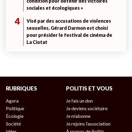
condition pour obtenir des victoires
sociales et écologiques »
4
Visé par des accusations de violences
sexuelles, Gérard Darmon est choisi
pour présider le festival de cinéma de
La Ciotat
RUBRIQUES
POLITIS ET VOUS
Agora
Je fais un don
Politique
Je deviens sociétaire
Écologie
Je m’abonne
Société
Je rejoins l’association
Idées
À propos de Politis