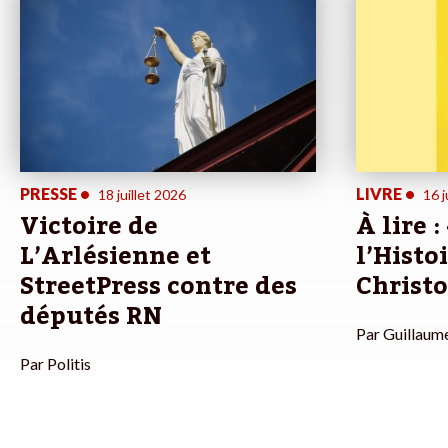
PRESSE
•
LIVRE
•
18 juillet 2026
16 j
Victoire de
À lire :
L’Arlésienne et
l’Histo
StreetPress contre des
Christ
députés RN
Par
Guillaum
Par
Politis