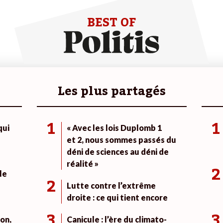
BEST OF
Les plus partagés
1
1
qui
« Avec les lois Duplomb 1
et 2, nous sommes passés du
déni de sciences au déni de
réalité »
2
le
2
Lutte contre l’extrême
droite : ce qui tient encore
3
3
on,
Canicule : l’ère du climato-