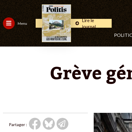
Lire le
Menu
journal
POLITI
Grève gé
Partager :