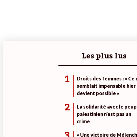
Les plus lus
1
Droits des femmes : « Ce 
semblait impensable hier
devient possible »
2
La solidarité avec le peup
palestinien n’est pas un
crime
3
« Une victoire de Mélench