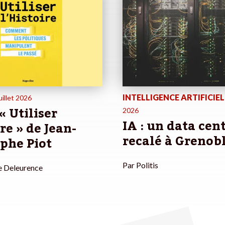
INTELLIGENCE ARTIFICIEL
uillet 2026
 « Utiliser
2026
IA : un data cen
ire » de Jean-
recalé à Grenob
ophe Piot
Par
Politis
e Deleurence