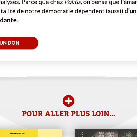
nalyses. Parce que chez
Politis,
on pense que l’éma
vitalité de notre démocratie dépendent (aussi)
d’un
ndante.
 UN DON
POUR ALLER PLUS LOIN…