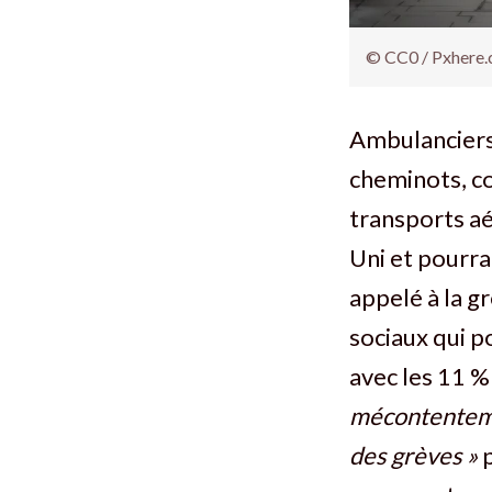
© CC0 / Pxhere
Ambulanciers,
cheminots, co
transports a
Uni et pourra
appelé à la g
sociaux qui po
avec les 11 %
mécontentem
des grèves »