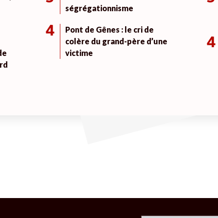
ségrégationnisme
4
Pont de Gênes : le cri de
4
colère du grand-père d’une
de
victime
rd