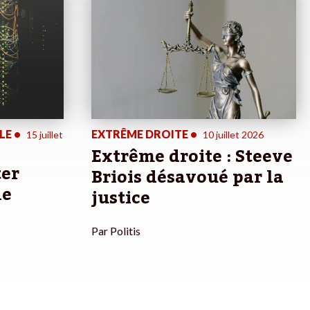
LE
•
EXTRÊME DROITE
•
15 juillet
10 juillet 2026
Extrême droite : Steeve
ter
Briois désavoué par la
le
justice
Par
Politis