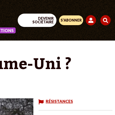
DEVENIR
S’ABONNER
SOCIÉTAIRE
CTIONS
ume-Uni ?
RÉSISTANCES