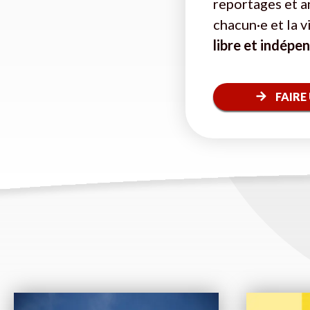
reportages et a
chacun·e et la 
libre et indépe
FAIRE