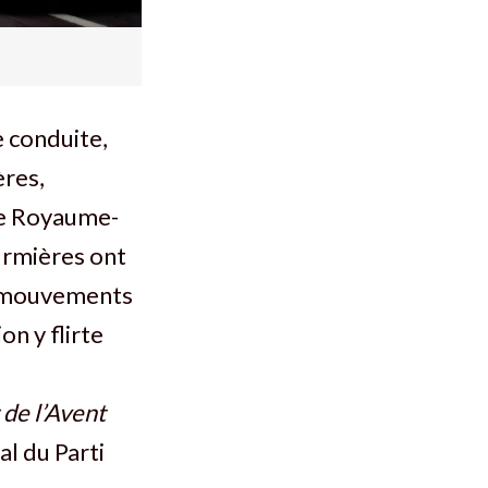
 conduite,
ères,
le Royaume-
firmières ont
es mouvements
on y flirte
 de l’Avent
al du Parti