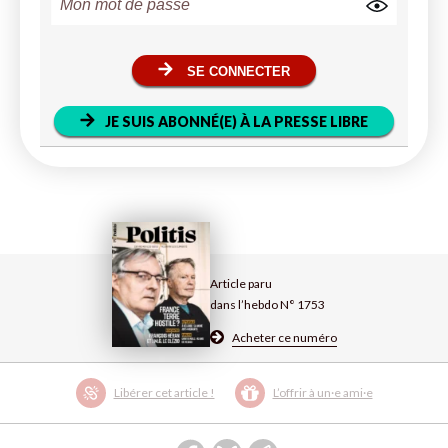
SE CONNECTER
JE SUIS ABONNÉ(E) À LA PRESSE LIBRE
Article paru
dans l’hebdo N° 1753
Acheter ce numéro
Libérer cet article !
L’offrir à un·e ami·e