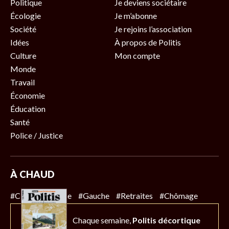
Politique
Je deviens sociétaire
Écologie
Je m’abonne
Société
Je rejoins l’association
Idées
À propos de Politis
Culture
Mon compte
Monde
Travail
Économie
Éducation
Santé
Police / Justice
À CHAUD
#Climat
#Police
#Gauche
#Retraites
#Chômage
Chaque semaine,
Politis décortique