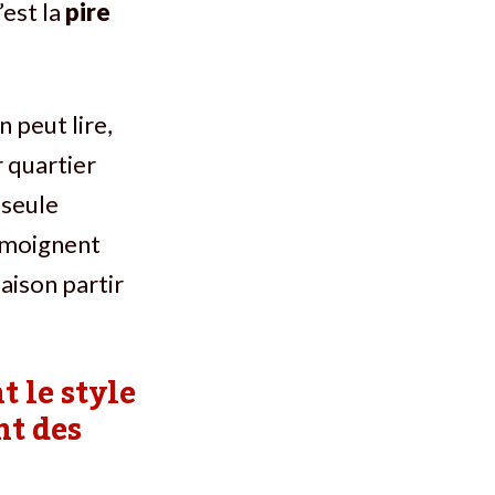
’est la
pire
 peut lire,
r quartier
 seule
témoignent
maison partir
t le style
nt des