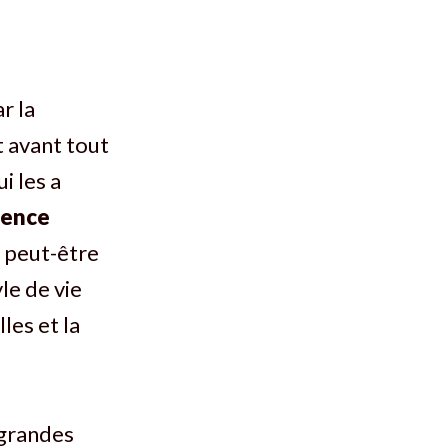
r la
t avant tout
i les a
uence
u peut-être
yle de vie
les et la
 grandes