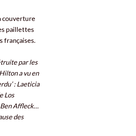
la couverture
es paillettes
s françaises.
étruite par les
 Hilton a vu en
rdu’ : Laeticia
e Los
 Ben Affleck…
cause des