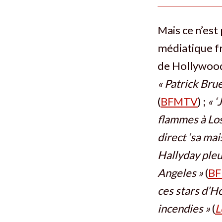
Mais ce n’est
médiatique fra
de Hollywood
«
Patrick Brue
(
BFMTV
) ;
« ‘
flammes à Lo
direct ‘sa mai
Hallyday pleu
Angeles »
(
B
ces stars d’H
incendies »
(
L