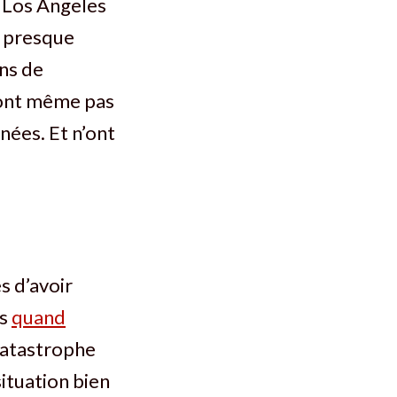
e Los Angeles
a presque
ns de
ront même pas
nées. Et n’ont
s d’avoir
as
quand
catastrophe
situation bien