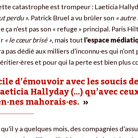
ette catastrophe est trompeur : Laeticia Hallyd
ut perdu »
. Patrick Bruel a vu brûler son
« autre
ue ça n’est pas son
« refuge » principal. Paris Hil
ir
« le cœur brisé »
, mais tout
l’espace médiati
a pas dédié aux milliers d’inconnu·es qui n’ont 
éritier·ères et pour qui la perte est bien plus c
cile d’émouvoir avec les soucis d
Laeticia Hallyday (…) qu’avec ceu
n·nes mahorais·es.
 qu’il y a quelques mois, des compagnies d’ass