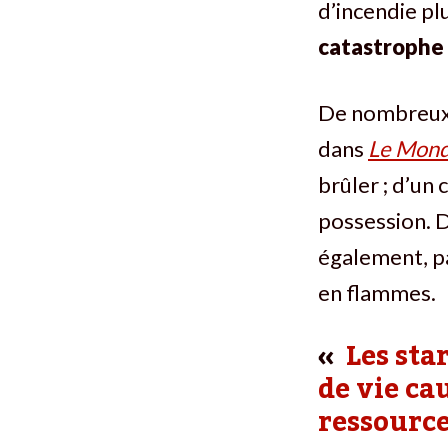
d’incendie plu
catastrophe
De nombreux 
dans
Le
Mon
brûler ; d’un 
possession. D
également, p
en flammes.
Les sta
de vie ca
ressource