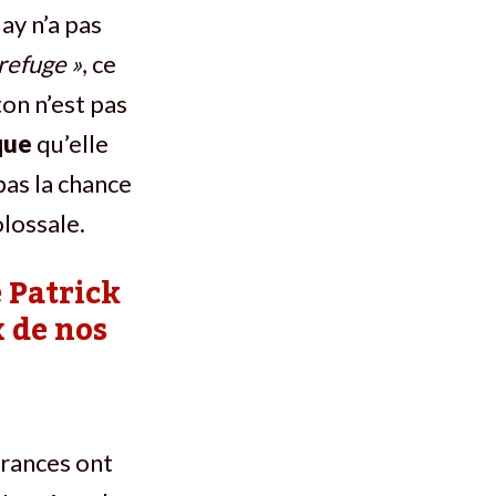
ay n’a pas
 refuge »
, ce
ton n’est pas
que
qu’elle
pas la chance
olossale.
e Patrick
x de nos
urances ont