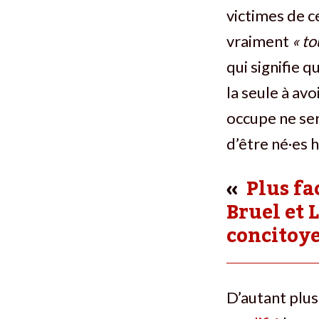
victimes de c
vraiment
« to
qui signifie q
la seule à avo
occupe ne ser
d’être né·es h
Plus fa
Bruel et 
concitoye
D’autant plus