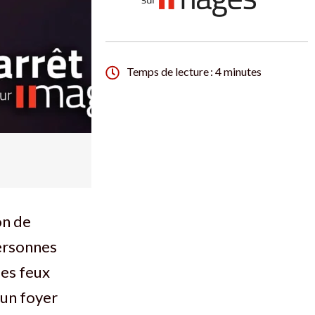
Temps de lecture : 4 minutes
on de
ersonnes
des feux
 un foyer