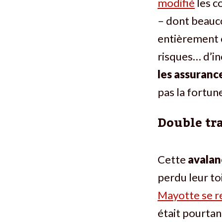
modifié
les c
– dont beauco
entièrement é
risques… d’i
les assuranc
pas la fortune
Double tr
Cette
avala
perdu leur to
Mayotte se re
était pourtan