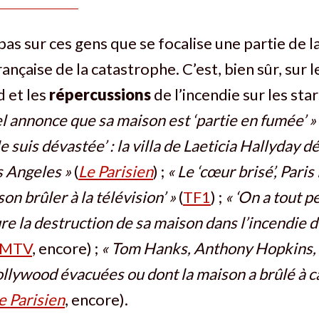
 pas sur ces gens que se focalise une partie de 
nçaise de la catastrophe. C’est, bien sûr, sur l
 et les
répercussions
de l’incendie sur les star
l annonce que sa maison est ‘partie en fumée’ »
Je suis dévastée’ : la villa de Laeticia Hallyday d
s Angeles »
(
Le Parisien
) ;
« Le ‘cœur brisé’, Paris
son brûler à la télévision’ »
(
TF1
) ;
« ‘On a tout pe
re la destruction de sa maison dans l’incendie d
FMTV
, encore) ;
« Tom Hanks, Anthony Hopkins,
ollywood évacuées ou dont la maison a brûlé à 
e Parisien
, encore).