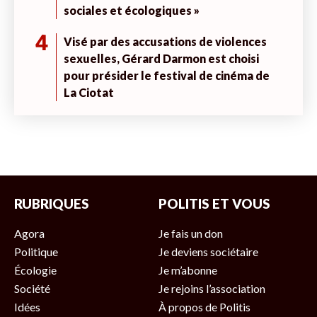
sociales et écologiques »
4
Visé par des accusations de violences
sexuelles, Gérard Darmon est choisi
pour présider le festival de cinéma de
La Ciotat
RUBRIQUES
POLITIS ET VOUS
Agora
Je fais un don
Politique
Je deviens sociétaire
Écologie
Je m’abonne
Société
Je rejoins l’association
Idées
À propos de Politis