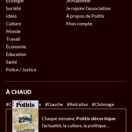
Écologie
Je m’abonne
Société
Je rejoins l’association
Idées
À propos de Politis
Culture
Mon compte
Monde
Travail
Économie
Éducation
Santé
Police / Justice
À CHAUD
#Climat
#Police
#Gauche
#Retraites
#Chômage
Chaque semaine,
Politis décortique
l’actualité,
la culture, la politique…