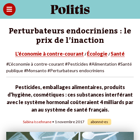
Perturbateurs endocriniens : le
prix de l’inaction
L'économie à contre-courant
Écologie
Santé
/
/
#L'économie à contre-courant
#Pesticides
#Alimentation
#Santé
publique
#Monsanto
#Perturbateurs endocriniens
Pesticides, emballages alimentaires, produits
d’hygiène, cosmétiques : ces substances interférant
avec le système hormonal coûteraient 4 milliards par
an au système de santé français.
Sabina Issehnane
• 1 novembre 2017
abonné·es