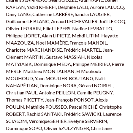
KAPLAN, Yazid KHERFI, Delphine LALU, Aurore LALUCQ,
Dany LANG, Catherine LARRÈRE, Sandra LAUGIER,
Guillaume LE BLANC, Arnaud LECHEVALIER, Joël LE COQ,
Olivier LEGRAIN, Elliot LEPERS, Nadine LEVRATTO,
Philippe LIORET, Alain LIPIETZ, Mehdi LITIM, Hayatte
MAAZOUZA, Noël MAMÈRE, François MANDIL,
Charlotte MARCHANDISE, Frédéric MARTEL, Jean-
Clément MARTIN, Gustavo MASSIAH, Nicolas
MATYJASIK, Dominique MÉDA, Philippe MEIRIEU, Pierre
MERLE, Matthieu MONTALBAN, El Mouhoub
MOUHOUD, Yann MOULIER-BOUTANG, Naïri
NAHAPÉTIAN, Dominique NORA, Gérard NOIRIEL,
Christian PAUL, Antoine PEILLON, Camille PEUGNY,
Thomas PIKETTY, Jean-François PONSOT, Alexis
POULIN, Mathilde POUSSEO, Pascal RICHÉ, Christophe
ROBERT, Rachid SANTAKI, Frédéric SAWICKI, Laurence
SCIALOM, Véronique SÉHIER, Evelyne SERVERIN,
Dominique SOPO, Olivier SZULZYNGER, Christiane