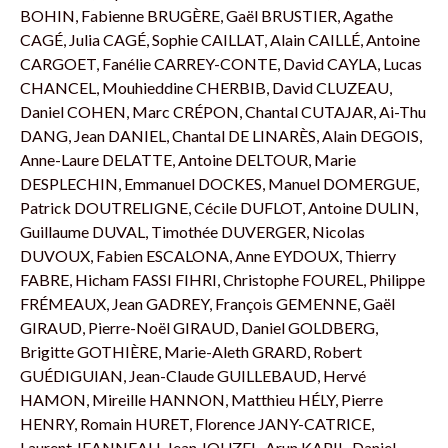
BOHIN, Fabienne BRUGÈRE, Gaël BRUSTIER, Agathe
CAGÉ, Julia CAGÉ, Sophie CAILLAT, Alain CAILLÉ, Antoine
CARGOET, Fanélie CARREY-CONTE, David CAYLA, Lucas
CHANCEL, Mouhieddine CHERBIB, David CLUZEAU,
Daniel COHEN, Marc CRÉPON, Chantal CUTAJAR, Ai-Thu
DANG, Jean DANIEL, Chantal DE LINARÈS, Alain DEGOIS,
Anne-Laure DELATTE, Antoine DELTOUR, Marie
DESPLECHIN, Emmanuel DOCKES, Manuel DOMERGUE,
Patrick DOUTRELIGNE, Cécile DUFLOT, Antoine DULIN,
Guillaume DUVAL, Timothée DUVERGER, Nicolas
DUVOUX, Fabien ESCALONA, Anne EYDOUX, Thierry
FABRE, Hicham FASSI FIHRI, Christophe FOUREL, Philippe
FRÉMEAUX, Jean GADREY, François GEMENNE, Gaël
GIRAUD, Pierre-Noël GIRAUD, Daniel GOLDBERG,
Brigitte GOTHIÈRE, Marie-Aleth GRARD, Robert
GUÉDIGUIAN, Jean-Claude GUILLEBAUD, Hervé
HAMON, Mireille HANNON, Matthieu HÉLY, Pierre
HENRY, Romain HURET, Florence JANY-CATRICE,
Laurent JEANNEAU, Jean JOUZEL, Arun KAPIL, Daniel