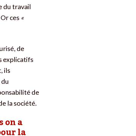
 du travail
. Or ces
«
urisé, de
 explicatifs
 ils
 du
ponsabilité de
de la société.
s on a
pour la