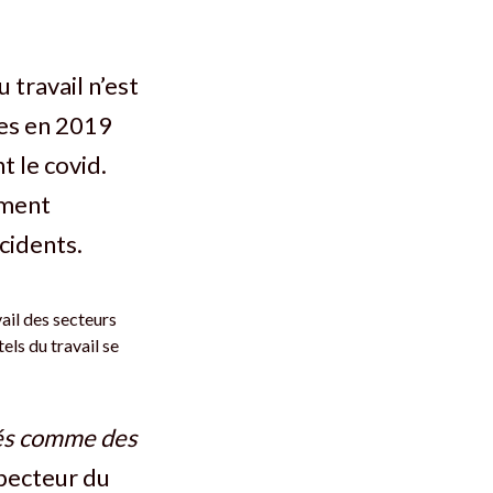
 travail n’est
ées en 2019
t le covid.
ement
cidents.
ail des secteurs
ls du travail se
rés comme des
specteur du