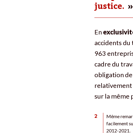
justice.
En
exclusivit
accidents du t
963 entrepri
cadre du trav
obligation de
relativement f
sur la même 
2
Même remarqu
facilement su
2012-2021.