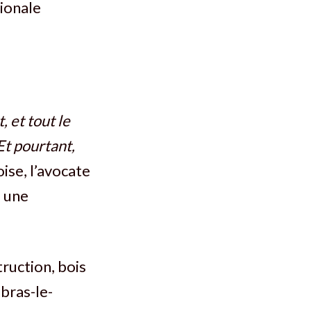
ionale
, et tout le
Et pourtant,
ise, l’avocate
 une
truction, bois
bras-le-