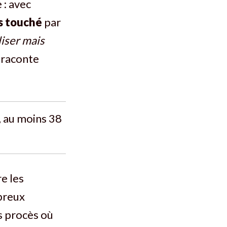
 : avec
us touché
par
liser mais
raconte
, au moins 38
re les
breux
s procès où