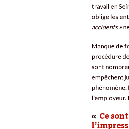
travail en Se
oblige les ent
accidents »
ne
Manque de for
procédure de 
sont nombreux
empêchent ju
phénomène. Po
l’employeur. M
Ce sont
l’impress