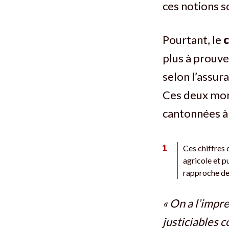
ces notions s
Pourtant, le
plus à prouv
selon l’assur
Ces deux mor
cantonnées à 
1
Ces chiffres 
agricole et p
rapproche de
« On a l’impr
justiciables 