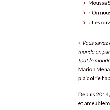
Moussa S
« On nous 
« Les ouv
«
Vous savez c
monde en parle
tout le monde 
Marion Ménag
plaidoirie hab
Depuis 2014, 
et ameubleme