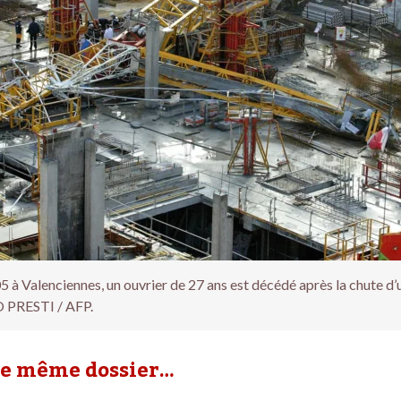
5 à Valenciennes, un ouvrier de 27 ans est décédé après la chute d’
PRESTI / AFP.
le même dossier…