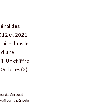
pénal des
2012 et 2021,
aire dans le
e d’une
l. Un chiffre
709 décès (2)
norés. On peut
vail sur la période