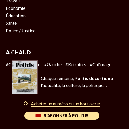
Travail
Économie
Éducation
Santé
Police / Justice
À CHAUD
#Climat
#Police
#Gauche
#Retraites
#Chômage
Chaque semaine,
Politis décortique
l’actualité,
la culture, la politique…
Acheter un numéro ou un hors-série
S’ABONNER À POLITIS