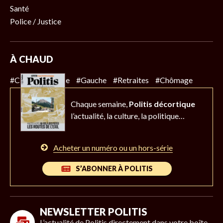
Santé
Police / Justice
À CHAUD
#Climat
#Police
#Gauche
#Retraites
#Chômage
Chaque semaine,
Politis décortique
l’actualité,
la culture, la politique…
Acheter un numéro ou un hors-série
S’ABONNER À POLITIS
NEWSLETTER POLITIS
L’actualité de Politis directement dans votre boîte