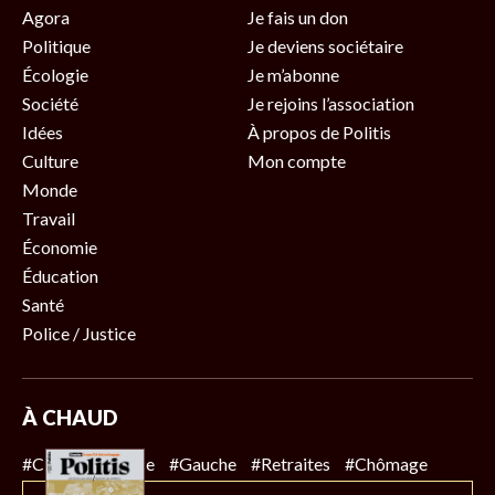
Agora
Je fais un don
Politique
Je deviens sociétaire
Écologie
Je m’abonne
Société
Je rejoins l’association
Idées
À propos de Politis
Culture
Mon compte
Monde
Travail
Économie
Éducation
Santé
Police / Justice
À CHAUD
#Climat
#Police
#Gauche
#Retraites
#Chômage