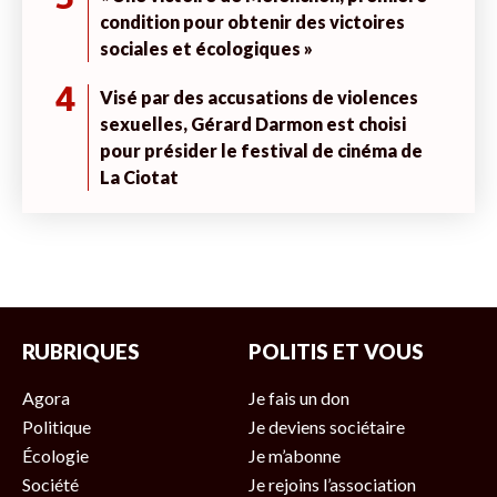
condition pour obtenir des victoires
sociales et écologiques »
4
Visé par des accusations de violences
sexuelles, Gérard Darmon est choisi
pour présider le festival de cinéma de
La Ciotat
RUBRIQUES
POLITIS ET VOUS
Agora
Je fais un don
Politique
Je deviens sociétaire
Écologie
Je m’abonne
Société
Je rejoins l’association