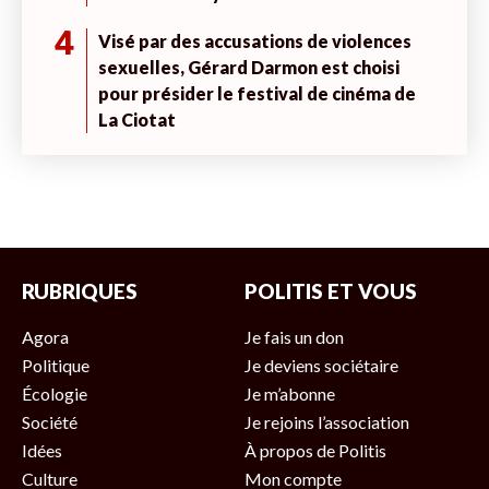
4
Visé par des accusations de violences
sexuelles, Gérard Darmon est choisi
pour présider le festival de cinéma de
La Ciotat
RUBRIQUES
POLITIS ET VOUS
Agora
Je fais un don
Politique
Je deviens sociétaire
Écologie
Je m’abonne
Société
Je rejoins l’association
Idées
À propos de Politis
Culture
Mon compte