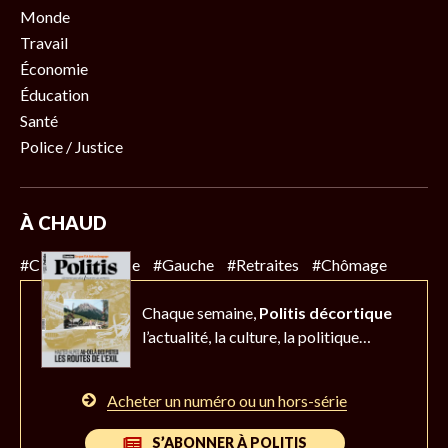
Monde
Travail
Économie
Éducation
Santé
Police / Justice
À CHAUD
#Climat
#Police
#Gauche
#Retraites
#Chômage
Chaque semaine,
Politis décortique
l’actualité,
la culture, la politique…
Acheter un numéro ou un hors-série
S’ABONNER À POLITIS