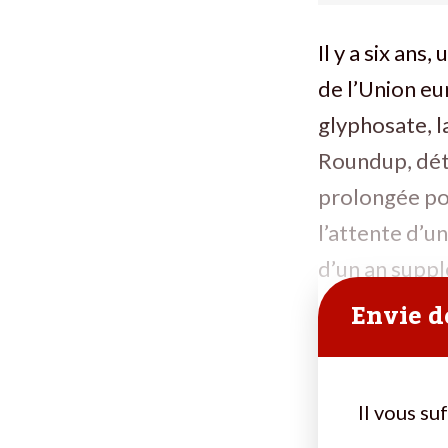
Il y a six ans
de l’Union eu
glyphosate, l
Roundup, déte
prolongée po
l’attente d’u
d’un an supp
Envie de
Il vous su