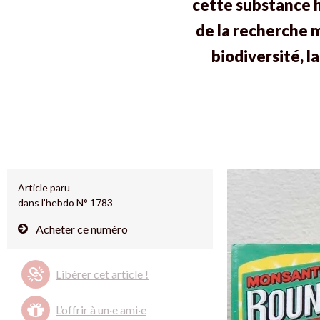
cette substance h
de la recherche m
biodiversité, l
Article paru
dans l’hebdo N° 1783
Acheter ce numéro
Libérer cet article !
L’offrir à un·e ami·e