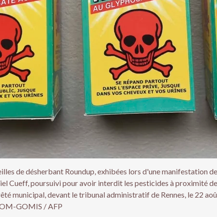
illes de désherbant Roundup, exhibées lors d'une manifestation de
l Cueff, poursuivi pour avoir interdit les pesticides à proximité d
té municipal, devant le tribunal administratif de Rennes, le 22 ao
ALOM-GOMIS / AFP