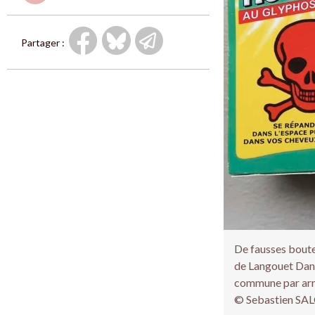
Partager :
De fausses boute
de Langouet Danie
commune par arrê
© Sebastien S