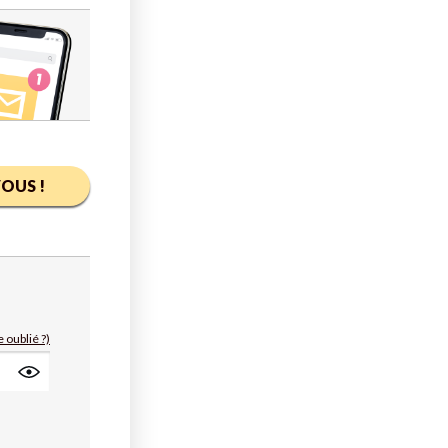
OUS !
 oublié ?)