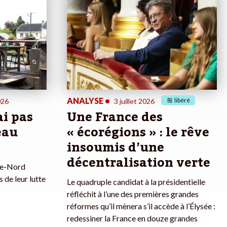
ANALYSE
•
libéré
026
3 juillet 2026
ai pas
Une France des
eau
« écorégions » : le rêve
insoumis d’une
décentralisation verte
ne-Nord
 de leur lutte
Le quadruple candidat à la présidentielle
réfléchit à l’une des premières grandes
réformes qu’il mènera s’il accède à l’Élysée :
redessiner la France en douze grandes