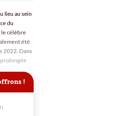
u lieu au sein
nce du
 le célèbre
nalement été
re 2022. Dans
é prolongée
offrons !
 :