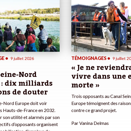
GE
•
TÉMOIGNAGES
•
9 juillet 2026
9 juillet 2
« Je ne reviendr
Seine-Nord
vivre dans une 
: dix milliards
morte »
ons de douter
Trois opposants au Canal Sei
e-Nord Europe doit voir
Europe témoignent des raisons
les Hauts-de-France en 2032.
contre ce grand projet.
r son utilité et alarmés par son
Par
Vanina Delmas
lectifs d’opposants organisent