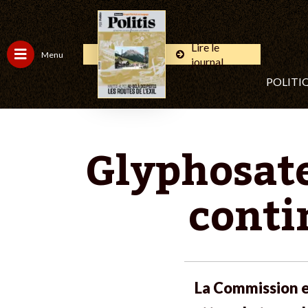
Lire le
Menu
journal
POLITI
Glyphosate
conti
La Commission e