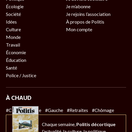
Écologie
Je m’abonne
Société
Je rejoins l’association
Idées
À propos de Politis
Culture
Mon compte
Monde
Travail
Économie
Éducation
Santé
Police / Justice
À CHAUD
#Climat
#Police
#Gauche
#Retraites
#Chômage
Chaque semaine,
Politis décortique
l’actualité,
la culture, la politique…