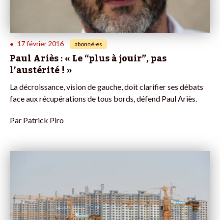
17 février 2016
•
abonné·es
Paul Ariès : « Le “plus à jouir”, pas
l’austérité ! »
La décroissance, vision de gauche, doit clarifier ses débats
face aux récupérations de tous bords, défend Paul Ariès.
Par
Patrick Piro