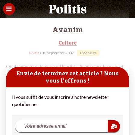
Avanim
Culture
Politis
• 13 septembre 2007
abonné·es
Quatrième film de Raphaël Nadjari, Avanim est le portrait
Envie de terminer cet article ? Nous
vous l’offrons !
Il vous suffit de vous inscrire à notre newsletter
quotidienne :