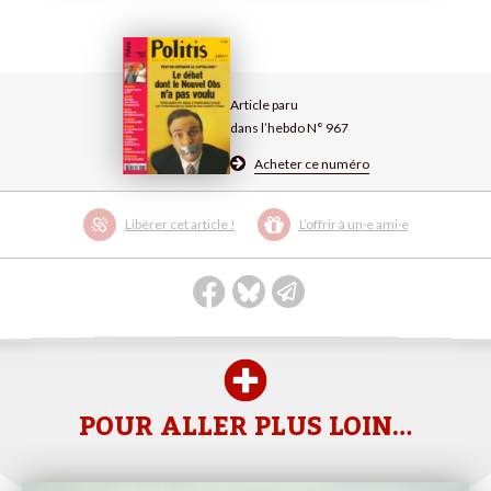
Article paru
dans l’hebdo N° 967
Acheter ce numéro
Libérer cet article !
L’offrir à un·e ami·e
POUR ALLER PLUS LOIN…