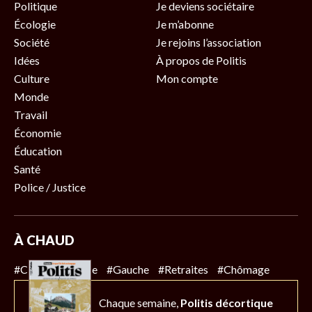
Politique
Je deviens sociétaire
Écologie
Je m’abonne
Société
Je rejoins l’association
Idées
À propos de Politis
Culture
Mon compte
Monde
Travail
Économie
Éducation
Santé
Police / Justice
À CHAUD
#Climat
#Police
#Gauche
#Retraites
#Chômage
Chaque semaine,
Politis décortique