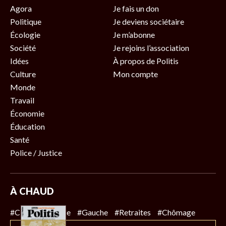
Agora
Je fais un don
Politique
Je deviens sociétaire
Écologie
Je m’abonne
Société
Je rejoins l’association
Idées
À propos de Politis
Culture
Mon compte
Monde
Travail
Économie
Éducation
Santé
Police / Justice
À CHAUD
#Climat
#Police
#Gauche
#Retraites
#Chômage