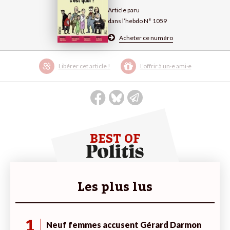
Article paru
dans l’hebdo N° 1059
Acheter ce numéro
Libérer cet article !
L’offrir à un·e ami·e
BEST OF
Les plus lus
1
Neuf femmes accusent Gérard Darmon