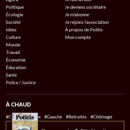
Politique
Je deviens sociétaire
Écologie
Je m’abonne
Société
Je rejoins l’association
Idées
À propos de Politis
Culture
Mon compte
Monde
Travail
Économie
Éducation
Santé
Police / Justice
À CHAUD
#Climat
#Police
#Gauche
#Retraites
#Chômage