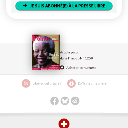
JE SUIS ABONNÉ(E) À LA PRESSE LIBRE
Article paru
dans l’hebdo N° 1259
Acheter ce numéro
Libérer cet article !
L’offrir à un·e ami·e